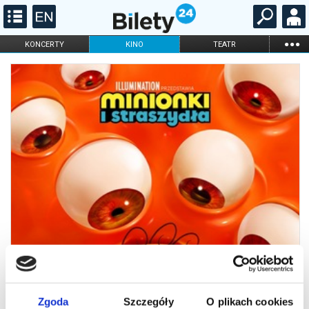
...
KONCERTY
KINO
TEATR
KABARET I
FILHARMONIA
OPERA I BALET
STAND-UP
DLA DZIECI
ONLINE
KARNETY
Zgoda
Szczegóły
O plikach cookies