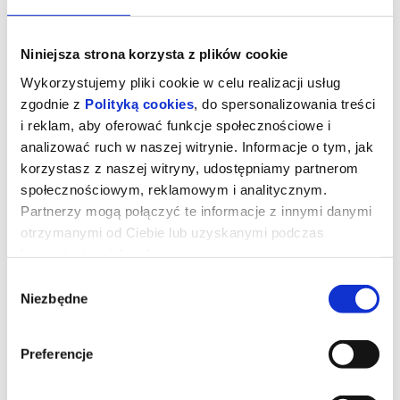
Niniejsza strona korzysta z plików cookie
Wykorzystujemy pliki cookie w celu realizacji usług
zgodnie z
Polityką cookies
, do spersonalizowania treści
i reklam, aby oferować funkcje społecznościowe i
analizować ruch w naszej witrynie. Informacje o tym, jak
korzystasz z naszej witryny, udostępniamy partnerom
społecznościowym, reklamowym i analitycznym.
Partnerzy mogą połączyć te informacje z innymi danymi
otrzymanymi od Ciebie lub uzyskanymi podczas
korzystania z ich usług.
Wybór
Niezbędne
zgody
Minionki i straszydła
Preferencje
Minionki ruszają w ekscytującą podróż dookoła świata. Chcą
znaleźć najbardziej przerażające potwory i nakręcić własny film
grozy. Mali pomocnicy Gru spotykają niezwykłe stworzenia i