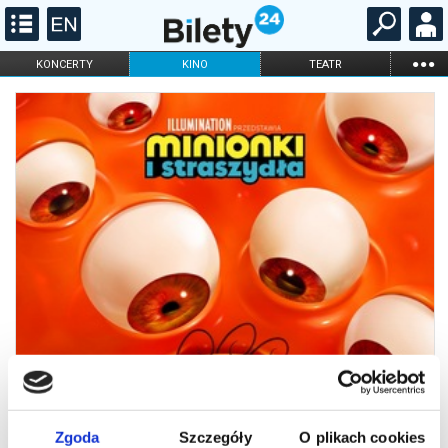
...
KONCERTY
KINO
TEATR
KABARET I
FILHARMONIA
OPERA I BALET
STAND-UP
DLA DZIECI
ONLINE
KARNETY
Zgoda
Szczegóły
O plikach cookies