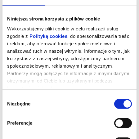
Niniejsza strona korzysta z plików cookie
Wykorzystujemy pliki cookie w celu realizacji usług
zgodnie z
Polityką cookies
, do spersonalizowania treści
i reklam, aby oferować funkcje społecznościowe i
analizować ruch w naszej witrynie. Informacje o tym, jak
korzystasz z naszej witryny, udostępniamy partnerom
społecznościowym, reklamowym i analitycznym.
Partnerzy mogą połączyć te informacje z innymi danymi
otrzymanymi od Ciebie lub uzyskanymi podczas
korzystania z ich usług.
Wybór
Niezbędne
zgody
Minionki i straszydła
Preferencje
Minionki ruszają w ekscytującą podróż dookoła świata. Chcą
znaleźć najbardziej przerażające potwory i nakręcić własny film
grozy. Mali pomocnicy Gru spotykają niezwykłe stworzenia i