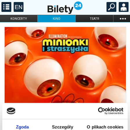
...
KONCERTY
KINO
TEATR
KABARET I
FILHARMONIA
OPERA I BALET
STAND-UP
DLA DZIECI
ONLINE
KARNETY
Zgoda
Szczegóły
O plikach cookies