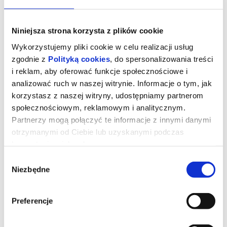
Niniejsza strona korzysta z plików cookie
Wykorzystujemy pliki cookie w celu realizacji usług
zgodnie z
Polityką cookies
, do spersonalizowania treści
i reklam, aby oferować funkcje społecznościowe i
analizować ruch w naszej witrynie. Informacje o tym, jak
korzystasz z naszej witryny, udostępniamy partnerom
społecznościowym, reklamowym i analitycznym.
Partnerzy mogą połączyć te informacje z innymi danymi
otrzymanymi od Ciebie lub uzyskanymi podczas
korzystania z ich usług.
Wybór
Niezbędne
zgody
Minionki i straszydła
Preferencje
Minionki ruszają w ekscytującą podróż dookoła świata. Chcą
znaleźć najbardziej przerażające potwory i nakręcić własny film
grozy. Mali pomocnicy Gru spotykają niezwykłe stworzenia i