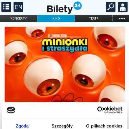
...
KONCERTY
KINO
TEATR
KABARET I
FILHARMONIA
OPERA I BALET
STAND-UP
DLA DZIECI
ONLINE
KARNETY
Zgoda
Szczegóły
O plikach cookies