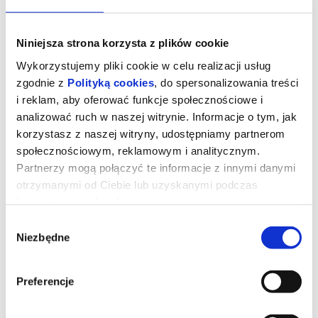
Niniejsza strona korzysta z plików cookie
Wykorzystujemy pliki cookie w celu realizacji usług
zgodnie z
Polityką cookies
, do spersonalizowania treści
i reklam, aby oferować funkcje społecznościowe i
analizować ruch w naszej witrynie. Informacje o tym, jak
korzystasz z naszej witryny, udostępniamy partnerom
społecznościowym, reklamowym i analitycznym.
Partnerzy mogą połączyć te informacje z innymi danymi
otrzymanymi od Ciebie lub uzyskanymi podczas
korzystania z ich usług.
Wybór
Niezbędne
zgody
Minionki i straszydła
Preferencje
Minionki ruszają w ekscytującą podróż dookoła świata. Chcą
znaleźć najbardziej przerażające potwory i nakręcić własny film
grozy. Mali pomocnicy Gru spotykają niezwykłe stworzenia i