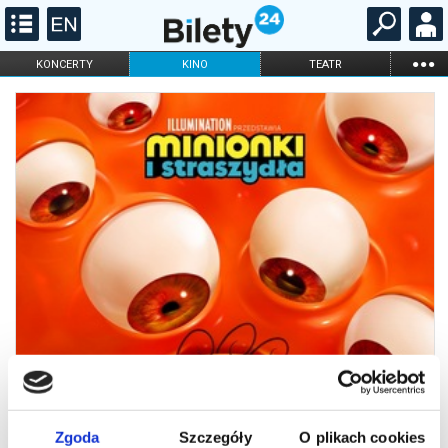
...
KONCERTY
KINO
TEATR
KABARET I
FILHARMONIA
OPERA I BALET
STAND-UP
DLA DZIECI
ONLINE
KARNETY
Zgoda
Szczegóły
O plikach cookies