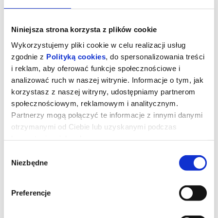
Niniejsza strona korzysta z plików cookie
Wykorzystujemy pliki cookie w celu realizacji usług
zgodnie z
Polityką cookies
, do spersonalizowania treści
i reklam, aby oferować funkcje społecznościowe i
analizować ruch w naszej witrynie. Informacje o tym, jak
korzystasz z naszej witryny, udostępniamy partnerom
społecznościowym, reklamowym i analitycznym.
Partnerzy mogą połączyć te informacje z innymi danymi
otrzymanymi od Ciebie lub uzyskanymi podczas
korzystania z ich usług.
Wybór
Niezbędne
zgody
Minionki i straszydła
Preferencje
Minionki ruszają w ekscytującą podróż dookoła świata. Chcą
znaleźć najbardziej przerażające potwory i nakręcić własny film
grozy. Mali pomocnicy Gru spotykają niezwykłe stworzenia i