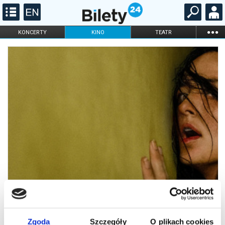
...
KONCERTY
KINO
TEATR
KABARET I
FILHARMONIA
OPERA I BALET
STAND-UP
DLA DZIECI
ONLINE
KARNETY
Zgoda
Szczegóły
O plikach cookies