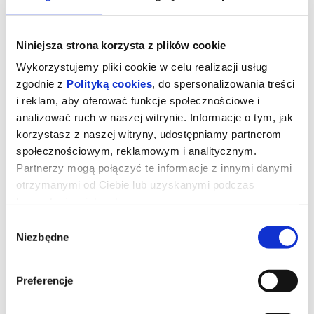
Niniejsza strona korzysta z plików cookie
Wykorzystujemy pliki cookie w celu realizacji usług
zgodnie z
Polityką cookies
, do spersonalizowania treści
i reklam, aby oferować funkcje społecznościowe i
analizować ruch w naszej witrynie. Informacje o tym, jak
korzystasz z naszej witryny, udostępniamy partnerom
społecznościowym, reklamowym i analitycznym.
Partnerzy mogą połączyć te informacje z innymi danymi
otrzymanymi od Ciebie lub uzyskanymi podczas
korzystania z ich usług.
Backrooms. Bez wyjścia
Wybór
Niezbędne
zgody
Clark natrafia w podziemiach swojego sklepu na przejście do
niepokojącej, na pierwszy rzut oka pustej plątaniny niekończących
Preferencje
się korytarzy. Kiedy opowiada o tym swojej terapeutce, kobieta
uznaje, że mogą to być omamy zapowiadające pogorszenie jego
stanu psychicznego. Sytuacja zmienia się, gdy Clark przestaje