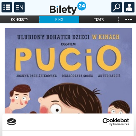
...
KONCERTY
KINO
TEATR
KABARET I
FILHARMONIA
OPERA I BALET
STAND-UP
DLA DZIECI
ONLINE
KARNETY