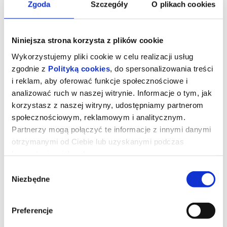
Zgoda
Szczegóły
O plikach cookies
Niniejsza strona korzysta z plików cookie
Wykorzystujemy pliki cookie w celu realizacji usług
zgodnie z
Polityką cookies
, do spersonalizowania treści
i reklam, aby oferować funkcje społecznościowe i
analizować ruch w naszej witrynie. Informacje o tym, jak
korzystasz z naszej witryny, udostępniamy partnerom
społecznościowym, reklamowym i analitycznym.
Partnerzy mogą połączyć te informacje z innymi danymi
otrzymanymi od Ciebie lub uzyskanymi podczas
Pucio
korzystania z ich usług.
Wybór
Niezbędne
Pucio razem ze swoją rodziną odkrywa świat! Każdy dzień to
zgody
nowe przygody – wspólne gotowanie konfitury, malowanie
rodzinnego portretu, a nawet… spływ kajakowy i biwak we
własnym salonie! Pucio uczy się dzielić z innymi, nawiązywać
nowe przyjaźnie i radzić sobie z nudą w deszczowy dzień. W
Preferencje
każdym odcinku Pucio udowadnia, że wyobraźnia i kreatywność
potrafią zamienić najzwyklejsze chwile w coś naprawdę