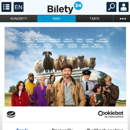
...
KONCERTY
KINO
TEATR
KABARET I
FILHARMONIA
OPERA I BALET
STAND-UP
DLA DZIECI
ONLINE
KARNETY