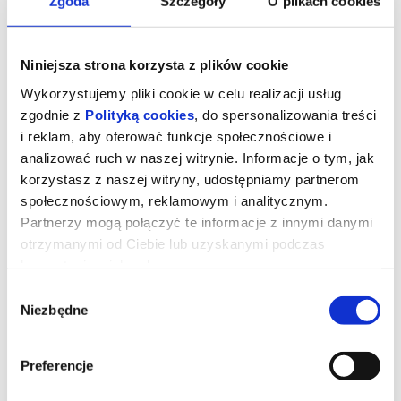
Zgoda
Szczegóły
O plikach cookies
Niniejsza strona korzysta z plików cookie
Wykorzystujemy pliki cookie w celu realizacji usług
zgodnie z
Polityką cookies
, do spersonalizowania treści
i reklam, aby oferować funkcje społecznościowe i
analizować ruch w naszej witrynie. Informacje o tym, jak
korzystasz z naszej witryny, udostępniamy partnerom
społecznościowym, reklamowym i analitycznym.
Partnerzy mogą połączyć te informacje z innymi danymi
otrzymanymi od Ciebie lub uzyskanymi podczas
Sprawiedliwość owiec
korzystania z ich usług.
Wybór
Niezbędne
zgody
George Hardy (Hugh Jackman) to pasterz, który kocha swoje owce
i hoduje je wyłącznie dla wełny. Każdej nocy czyta im na głos
kryminały, udając, że owce je rozumieją, nie podejrzewając, że nie
tylko je rozumieją, ale także godzinami dyskutują o tym, kto jest
Preferencje
sprawcą zbrodni.Kiedy George zostaje znaleziony martwy w
tajemniczych okolicznościach, owce od razu zdają sobie sprawę,
że było to morderstwo i uważają, że wiedzą wszystko o tym, jak je