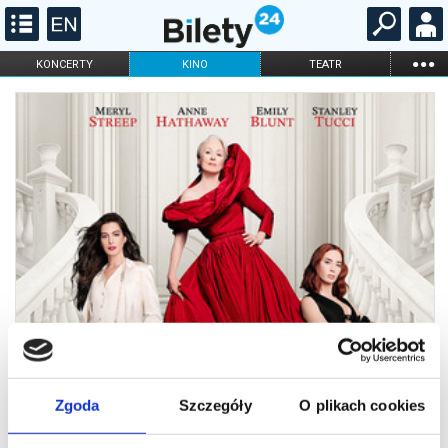
...
KONCERTY
KINO
TEATR
KABARET I
FILHARMONIA
OPERA I BALET
STAND-UP
DLA DZIECI
ONLINE
KARNETY
Zgoda
Szczegóły
O plikach cookies