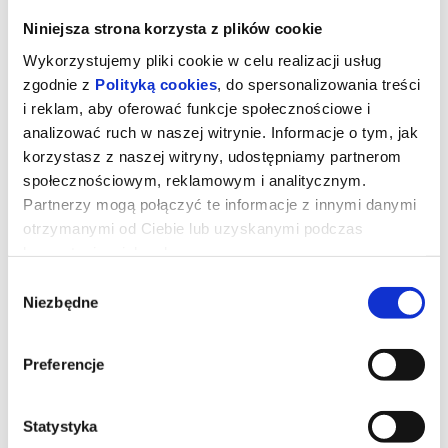
Niniejsza strona korzysta z plików cookie
Wykorzystujemy pliki cookie w celu realizacji usług
zgodnie z
Polityką cookies
, do spersonalizowania treści
i reklam, aby oferować funkcje społecznościowe i
analizować ruch w naszej witrynie. Informacje o tym, jak
korzystasz z naszej witryny, udostępniamy partnerom
społecznościowym, reklamowym i analitycznym.
Partnerzy mogą połączyć te informacje z innymi danymi
otrzymanymi od Ciebie lub uzyskanymi podczas
korzystania z ich usług.
Diabeł ubiera się u Prady 2
Wybór
Niezbędne
zgody
Dwadzieścia lat po stworzeniu kultowych ról Mirandy, Andy’ego,
Preferencje
Emily i Nigela Meryl Streep, Anne Hathaway, Emily Blunt i Stanley
Tucci powracają na tętniące modą ulice Nowego Jorku i do
eleganckich biur magazynu Runway w filmie „Diabeł ubiera się u
Prady 2” wytwórni 20th Century Studios, długo oczekiwanej
kontynuacji fenomenalnego hitu z 2006 roku, który ukształtował
Statystyka
całe pokolenie.