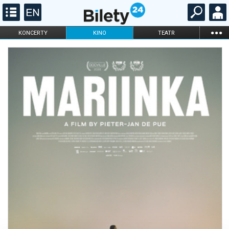
...
KONCERTY
KINO
TEATR
KABARET I
FILHARMONIA
OPERA I BALET
STAND-UP
DLA DZIECI
ONLINE
KARNETY