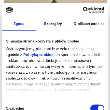
Zgoda
Szczegóły
O plikach cookies
Niniejsza strona korzysta z plików cookie
Wykorzystujemy pliki cookie w celu realizacji usług
zgodnie z
Polityką cookies
, do spersonalizowania treści
i reklam, aby oferować funkcje społecznościowe i
analizować ruch w naszej witrynie. Informacje o tym, jak
23. MDAG: Mariinka
korzystasz z naszej witryny, udostępniamy partnerom
społecznościowym, reklamowym i analitycznym.
Partnerzy mogą połączyć te informacje z innymi danymi
Mariinka
otrzymanymi od Ciebie lub uzyskanymi podczas
(Mariinka)
Belgia, Niderlandy / Belgium, Netherlands, 2026, 94 min
korzystania z ich usług.
Reżyseria / Directed by: Pieter-Jan de Pue
Zdjęcia / Cinematography by: Pieter Jan de Pue
Wybór
Montaż / Editing by: Tom Brauner, Mauro De Groeve, Louis De
Schrijver, Alain Dessauvage, David Dusa, Julie Naas, Ciska Slowack
Niezbędne
zgody