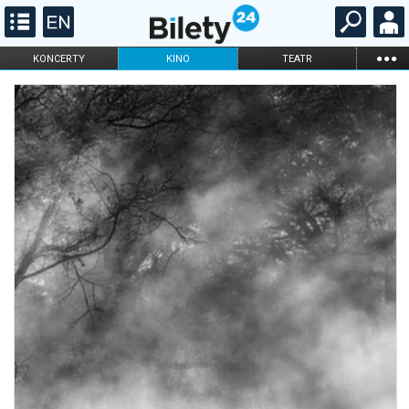
...
KONCERTY
KINO
TEATR
KABARET I
FILHARMONIA
OPERA I BALET
STAND-UP
DLA DZIECI
ONLINE
KARNETY