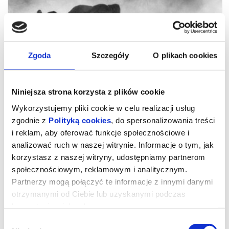
Zgoda
Szczegóły
O plikach cookies
Niniejsza strona korzysta z plików cookie
Wykorzystujemy pliki cookie w celu realizacji usług
zgodnie z
Polityką cookies
, do spersonalizowania treści
i reklam, aby oferować funkcje społecznościowe i
23. MDAG: Sny o słoniach (Ghost
analizować ruch w naszej witrynie. Informacje o tym, jak
korzystasz z naszej witryny, udostępniamy partnerom
Elephants)
społecznościowym, reklamowym i analitycznym.
Partnerzy mogą połączyć te informacje z innymi danymi
otrzymanymi od Ciebie lub uzyskanymi podczas
Sny o słoniach
(Ghost Elephants)
korzystania z ich usług.
USA / USA, 2025, 99 min
Reżyseria / Directed by: Werner Herzog
Wybór
Zdjęcia / Cinematography by: Eric Averdung, Rafael Leyva