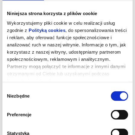
Niniejsza strona korzysta z plików cookie
Wykorzystujemy pliki cookie w celu realizacji usług
zgodnie z
Polityką cookies
, do spersonalizowania treści
i reklam, aby oferować funkcje społecznościowe i
analizować ruch w naszej witrynie. Informacje o tym, jak
korzystasz z naszej witryny, udostępniamy partnerom
społecznościowym, reklamowym i analitycznym.
Partnerzy mogą połączyć te informacje z innymi danymi
otrzymanymi od Ciebie lub uzyskanymi podczas
korzystania z ich usług.
Ojczyzna
Wybór
Niezbędne
zgody
"Ojczyzna" opowiada o relacji między Thomasem Mannem
(Hanns Zischler), laureatem Nagrody Nobla w dziedzinie literatury,
Preferencje
a jego córką Eriką (Sandra Hüller) – aktorką i pisarką. Akcja
rozgrywa się w szczytowym okresie zimnej wojny. Ojciec i córka
wyruszają w trudną, pełną emocji podróż czarnym Buickiem przez
zrujnowane Niemcy – z Frankfurtu pod kontrolą amerykańską do
Weimaru pod wpływem sowieckim. Po raz pierwszy od wojny
Statystyka