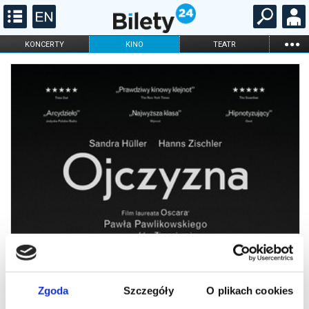
...
KONCERTY
KINO
TEATR
KABARET I
FILHARMONIA
OPERA I BALET
STAND-UP
DLA DZIECI
ONLINE
KARNETY
Zgoda
Szczegóły
O plikach cookies