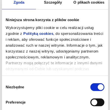
Zgoda
Szczegóły
O plikach cookies
Niniejsza strona korzysta z plików cookie
Wykorzystujemy pliki cookie w celu realizacji usług
zgodnie z
Polityką cookies
, do spersonalizowania treści
i reklam, aby oferować funkcje społecznościowe i
analizować ruch w naszej witrynie. Informacje o tym, jak
korzystasz z naszej witryny, udostępniamy partnerom
społecznościowym, reklamowym i analitycznym.
Partnerzy mogą połączyć te informacje z innymi danymi
otrzymanymi od Ciebie lub uzyskanymi podczas
ZAWODOWCY
korzystania z ich usług.
Wybór
Niezbędne
zgody
Eve, działająca w szarej strefie specjalistka od załatwiania
ekstremalnie trudnych spraw dla wyjątkowo bogatych klientów
otrzymuje zlecenie od grupy nowojorskich inwestorów. Ma
Preferencje
odzyskać dług od mieszkającego na prywatnej wyspie,
dysponującego własną armią miliardera o szemranej reputacji.
Gdy zawodzą cywilizowane metody negocjacji i staje się jasne, że