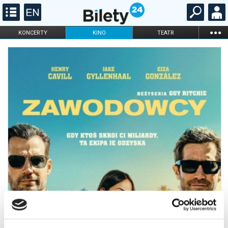
...
KONCERTY
KINO
TEATR
KABARET I
FILHARMONIA
OPERA I BALET
STAND-UP
DLA DZIECI
ONLINE
KARNETY