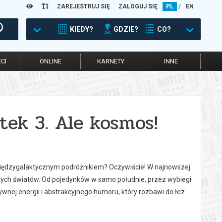
ZAREJESTRUJ SIĘ
ZALOGUJ SIĘ
PL
/
EN
KIEDY?
GDZIE?
CO?
CI
ONLINE
KARNETY
INNE
tek 3. Ale kosmos!
iędzygalaktycznym podróżnikiem? Oczywiście! W najnowszej
nych światów. Od pojedynków w samo południe, przez wybiegi
ywnej energii i abstrakcyjnego humoru, który rozbawi do łez