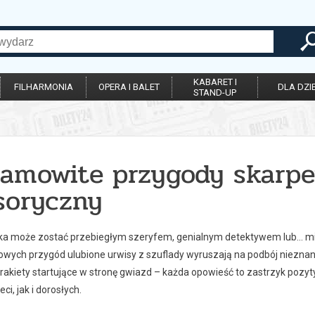
KABARET I
FILHARMONIA
OPERA I BALET
DLA DZIE
STAND-UP
samowite przygody skarpe
soryczny
ka może zostać przebiegłym szeryfem, genialnym detektywem lub… m
nowych przygód ulubione urwisy z szuflady wyruszają na podbój niezna
rakiety startujące w stronę gwiazd – każda opowieść to zastrzyk pozyt
ci, jak i dorosłych.