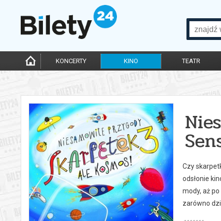
KONCERTY
KINO
TEATR
Nie
Sen
Czy skarpet
odsłonie ki
mody, aż po 
zarówno dzie