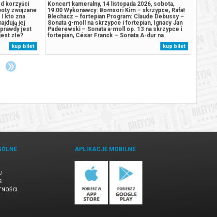
Od korzyści
Koncert kameralny, 14 listopada 2026, sobota,
Koncer
poty związane
19:00 Wykonawcy: Bomsori Kim – skrzypce, Rafał
19:00 
I kto zna
Blechacz – fortepian Program: Claude Debussy –
FŁ (pr
ajdują jej
Sonata g-moll na skrzypce i fortepian, Ignacy Jan
Symfon
prawdy jest
Paderewski – Sonata a-moll op. 13 na skrzypce i
Galánt
est złe?
fortepian, César Franck – Sonata A-dur na
towarz
ska komedia,
skrzypce i fortepian, Karol Szymanowski –
Trzy s
kup bilet
kup bilet
ie, to
„Nokturn i Tarantella” op. 28******* Bezpieczne
Symfon
zakupy w Bilety24. W przypadku...
w Bile
GÓLNE
APLIKACJE MOBILNE
U
S
TNOŚCI