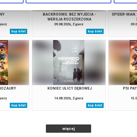
NY
BACKROOMS. BEZ WYJŚCIA -
SPIDER-MAN.
WERSJA ROZSZERZONA
gierz
09.08.2026, Zgierz
09.0
kup bilet
kup bilet
INOZAURY
KONIEC ULICY DĘBOWEJ
PSI PA
gierz
14.08.2026, Zgierz
15.0
kup bilet
kup bilet
więcej