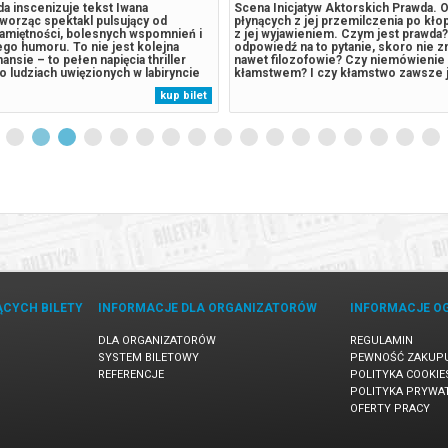
a inscenizuje tekst Iwana
Scena Inicjatyw Aktorskich Prawda. 
worząc spektakl pulsujący od
płynących z jej przemilczenia po kło
amiętności, bolesnych wspomnień i
z jej wyjawieniem. Czym jest prawda? 
go humoru. To nie jest kolejna
odpowiedź na to pytanie, skoro nie zn
ansie – to pełen napięcia thriller
nawet filozofowie? Czy niemówienie 
 ludziach uwięzionych w labiryncie
kłamstwem? I czy kłamstwo zawsze j
ć, gdzie każda decyzja z przeszłości
Dowcipna, drażniąca sumienie francu
kup bilet
 teraźniejszość. To spektakl gęsty od
grana z powodzeniem na całym świec
tliwy i brutalnie szczery,...
opowieść o związkach budowanych...
ĄCYCH BILETY
INFORMACJE DLA ORGANIZATORÓW
INFORMACJE O
DLA ORGANIZATORÓW
REGULAMIN
SYSTEM BILETOWY
PEWNOŚĆ ZAKUP
REFERENCJE
POLITYKA COOKIE
POLITYKA PRYWA
OFERTY PRACY