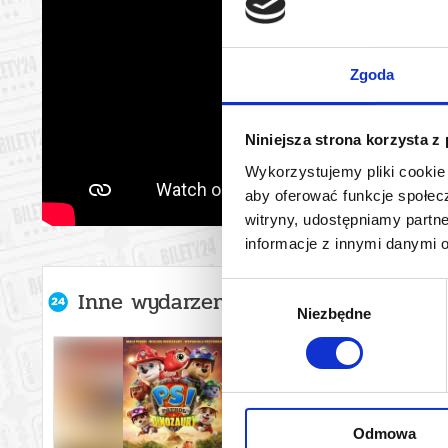
Zgoda
Niniejsza strona korzysta z
Wykorzystujemy pliki cookie 
aby oferować funkcje społecz
witryny, udostępniamy part
informacje z innymi danymi 
Wybór
Inne wydarzenia organizatora
Niezbędne
zgody
Odmowa