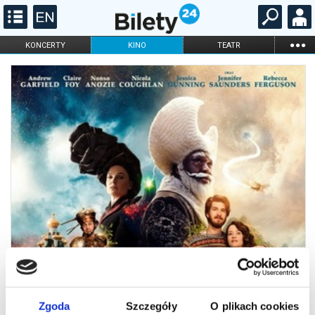
...
KONCERTY
KINO
TEATR
KABARET I
FILHARMONIA
OPERA I BALET
STAND-UP
DLA DZIECI
ONLINE
KARNETY
Zgoda
Szczegóły
O plikach cookies