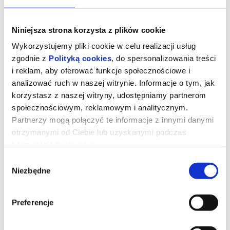
Niniejsza strona korzysta z plików cookie
Wykorzystujemy pliki cookie w celu realizacji usług
zgodnie z
Polityką cookies
, do spersonalizowania treści
i reklam, aby oferować funkcje społecznościowe i
analizować ruch w naszej witrynie. Informacje o tym, jak
korzystasz z naszej witryny, udostępniamy partnerom
społecznościowym, reklamowym i analitycznym.
Partnerzy mogą połączyć te informacje z innymi danymi
otrzymanymi od Ciebie lub uzyskanymi podczas
Drzewo magii
korzystania z ich usług.
Wybór
Niezbędne
zgody
Polly i Tim wraz z trójką dzieci to współczesna rodzina, która staje
przed koniecznością przeprowadzenia się na odległą angielską
prowincję. Wkrótce po przyjeździe okazuje się, że najmłodsi
Preferencje
muszą obejść się bez Wi-Fi i ukochanych elektronicznych
gadżetów oraz odkryć uroki świata na świeżym powietrzu.
Podczas eksploracji okolicznych lasów trafiają na niezwykłe
drzewo, zamieszkane przez barwne, ekscentryczne istoty. Jeśli