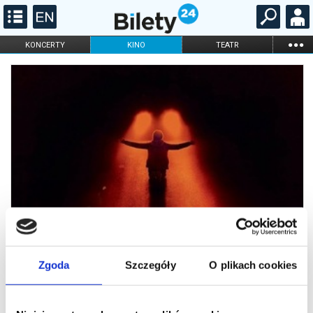
...
KONCERTY
KINO
TEATR
KABARET I
FILHARMONIA
OPERA I BALET
STAND-UP
DLA DZIECI
ONLINE
KARNETY
Zgoda
Szczegóły
O plikach cookies