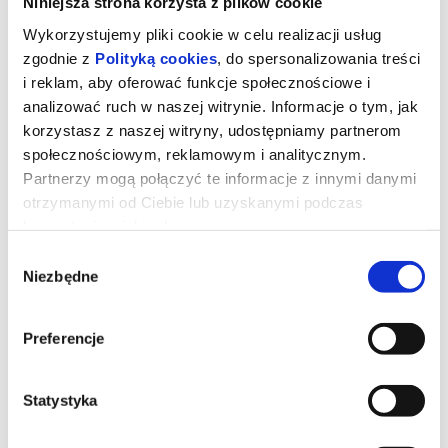
Niniejsza strona korzysta z plików cookie
Wykorzystujemy pliki cookie w celu realizacji usług
zgodnie z
Polityką cookies
, do spersonalizowania treści
i reklam, aby oferować funkcje społecznościowe i
analizować ruch w naszej witrynie. Informacje o tym, jak
korzystasz z naszej witryny, udostępniamy partnerom
społecznościowym, reklamowym i analitycznym.
Partnerzy mogą połączyć te informacje z innymi danymi
otrzymanymi od Ciebie lub uzyskanymi podczas
korzystania z ich usług.
Wybór
Niezbędne
zgody
Pasażer
Preferencje
Młoda para, która była świadkiem makabrycznego wypadku na
autostradzie, staje się celem demonicznej siły czyhającej na ich
życie.
Statystyka
*******
Bezpieczne zakupy w Bilety24. W przypadku odwołania