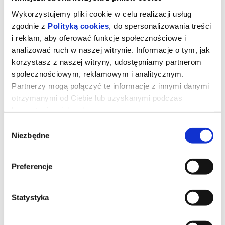
Wykorzystujemy pliki cookie w celu realizacji usług
zgodnie z
Polityką cookies
, do spersonalizowania treści
i reklam, aby oferować funkcje społecznościowe i
analizować ruch w naszej witrynie. Informacje o tym, jak
korzystasz z naszej witryny, udostępniamy partnerom
społecznościowym, reklamowym i analitycznym.
Partnerzy mogą połączyć te informacje z innymi danymi
otrzymanymi od Ciebie lub uzyskanymi podczas
korzystania z ich usług.
Wybór
Niezbędne
zgody
Toy Story 5
Preferencje
Kowboj Chudy wraz z przyjaciółmi mierzy się z nową technologią
popularną wśród dzieci.
Statystyka
*******
Bezpieczne zakupy w Bilety24. W przypadku odwołania
wydarzenia, gwarantujemy automatyczny zwrot środków