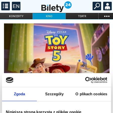
...
KONCERTY
KINO
TEATR
KABARET I
FILHARMONIA
OPERA I BALET
STAND-UP
DLA DZIECI
ONLINE
KARNETY
Zgoda
Szczegóły
O plikach cookies
Niniejsza strona korzysta z plików cookie