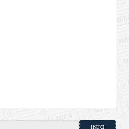
 automatyczny zwrot środków potwierdzony komunikatem
INFO