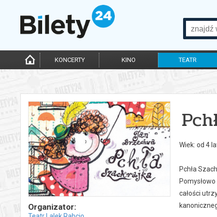
KONCERTY
KINO
TEATR
Pch
Wiek: od 4 la
Pchła Szach
Pomysłowo z
całości utrz
kanonicznego
Organizator:
Teatr Lalek Rabcio