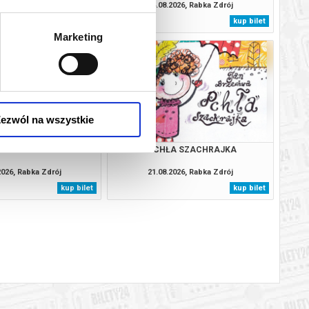
2026, Rabka Zdrój
14.08.2026, Rabka Zdrój
kup bilet
kup bilet
Marketing
ezwól na wszystkie
- CO TO TAKIEGO?
PCHŁA SZACHRAJKA
2026, Rabka Zdrój
21.08.2026, Rabka Zdrój
kup bilet
kup bilet