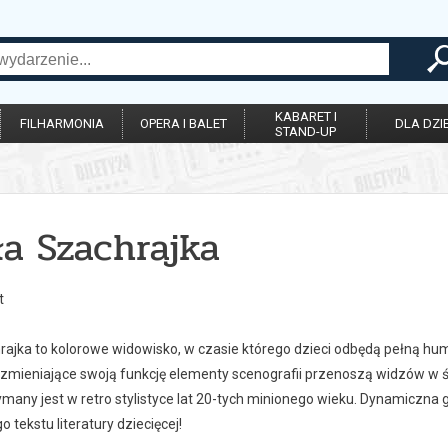
KABARET I
FILHARMONIA
OPERA I BALET
DLA DZIE
STAND-UP
ła Szachrajka
t
rajka to kolorowe widowisko, w czasie którego dzieci odbędą pełną hum
mieniające swoją funkcję elementy scenografii przenoszą widzów w śl
ymany jest w retro stylistyce lat 20-tych minionego wieku. Dynamiczna
 tekstu literatury dziecięcej!