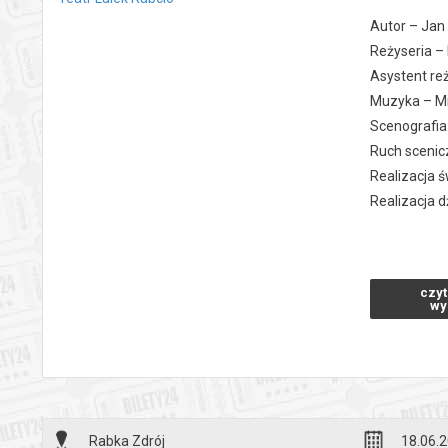
Autor – Ja
Reżyseria –
Asystent reż
Muzyka – Mi
Scenografia
Ruch scenic
Realizacja 
Realizacja d
Występują: K
czyt
Czas trwani
wy
*******
Bezpieczne 
wysyłanym n
Rabka Zdrój
18.06.2