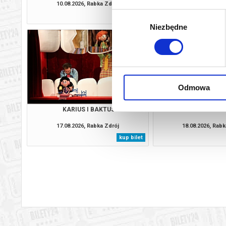
10.08.2026, Rabka Zdrój
11.08.2026, Rabk
Wybór
kup bilet
Niezbędne
zgody
Odmowa
KARIUS I BAKTUS
TRZY ŚWI
17.08.2026, Rabka Zdrój
18.08.2026, Rabk
kup bilet