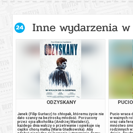
Inne wydarzenia w 
FESTIWAL GÓRSKI W KINACH
MI
SEANS NR 3
 się na
W III dzień festiwalu pokazy poniższych filmów:
Minionki wyru
eksa,
Dissidence. Two Shadows on the Wall - polska
przerażające 
premiera! reż. Rama Dio Syahputra, Indonezja
w ich filmie 
 budzi
2025, 34 min. The Bride of Mont Blanc - polska
zakupy w Bil
tować
premiera! reż. Grace T.S.P, Wielka Brytania 2025,
wydarzenia, 