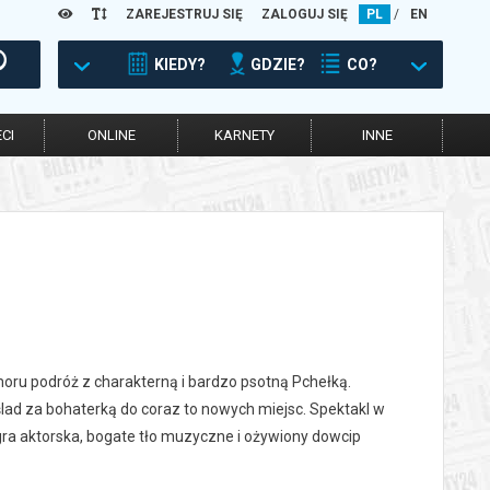
ZAREJESTRUJ SIĘ
ZALOGUJ SIĘ
PL
/
EN
KIEDY?
GDZIE?
CO?
CI
ONLINE
KARNETY
INNE
oru podróż z charakterną i bardzo psotną Pchełką.
ad za bohaterką do coraz to nowych miejsc. Spektakl w
 gra aktorska, bogate tło muzyczne i ożywiony dowcip