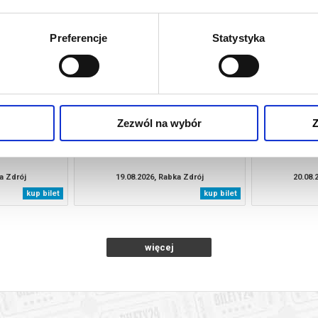
a Zdrój
12.08.2026, Rabka Zdrój
13.08.
kup bilet
kup bilet
Preferencje
Statystyka
Zezwól na wybór
Z
NKI
LUNA
EMOCJE 
a Zdrój
19.08.2026, Rabka Zdrój
20.08.
kup bilet
kup bilet
więcej