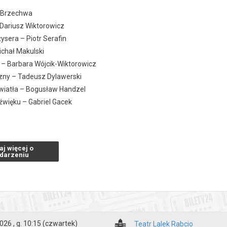
n Brzechwa
 Dariusz Wiktorowicz
ysera – Piotr Serafin
chał Makulski
 – Barbara Wójcik-Wiktorowicz
zny – Tadeusz Dylawerski
światła – Bogusław Handzel
źwięku – Gabriel Gacek
rystyna Kachel Łukasz Łęcki Filip Bochenek
aj więcej o
a: 60 minut
darzeniu
zakupy w Bilety24. W przypadku odwołania wydarzenia, gwarantujemy
a adres e-mail, podany podczas zakupu.
026 , g. 10:15
(czwartek)
Teatr Lalek Rabcio