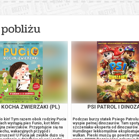
pobliżu
NIONKI I STRASZYDŁA
MINIONKI I STRASZ
szają w podróż, aby odnaleźć
Minionki wyruszają w podróż, aby odn
stworzenia, które mogłyby wystąpić
przerażające stworzenia, które mogł
o potworach.******* Bezpieczne
w ich filmie o potworach.******* Bez
ety24. W przypadku odwołania
zakupy w Bilety24. W przypadku odwo
gwarantujemy automatyczny zwrot
wydarzenia, gwarantujemy automatyc