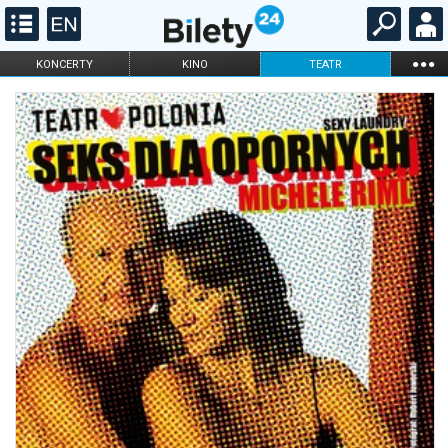
...
KONCERTY
KINO
TEATR
KABARET I
FILHARMONIA
OPERA I BALET
STAND-UP
DLA DZIECI
ONLINE
KARNETY