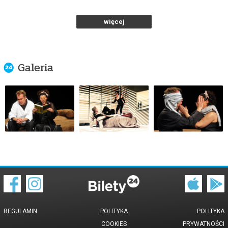
Teatr Polonia w Warszawie
od 77,00 pln
więcej
kup bilet
Galeria
SEKS DLA OPORNYCH'
13.09.2026 , g. 16:00
Warszawa
Teatr Polonia w Warszawie
od 77,00 pln
kup bilet
SEKS DLA OPORNYCH'
10.11.2026 , g. 19:00
REGULAMIN
POLITYKA
POLITYKA
COOKIES
PRYWATNOŚCI
Warszawa