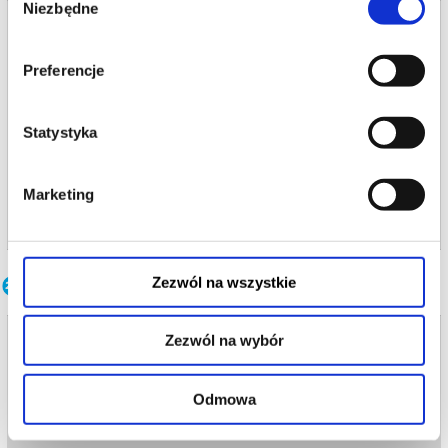
Niezbędne
zgody
Bilety na termin:
13.12.2026 , g. 16:00 (niedziela)
Preferencje
13.12.2026 , g. 16:00
Warszawa
Statystyka
Teatr Polonia w Warszawie
od 77,00 pln
Marketing
kup bilet
Inne terminy
Zezwól na wszystkie
SEKS DLA OPORNYCH'
Zezwól na wybór
13.08.2026 , g. 19:00
Odmowa
Warszawa
Teatr Polonia w Warszawie