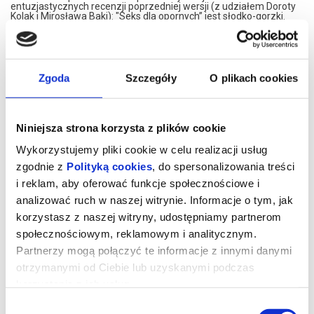
entuzjastycznych recenzji poprzedniej wersji (z udziałem Doroty
Kolak i Mirosława Baki): "Seks dla opornych” jest słodko-gorzki.
Publiczność raczej śmieje się niż płacze, a zewsząd słychać głosy:
ja też tak mam...
Kto widział poprzednią wersję, powinien ją porównać z nową, kto
nie widział - niech zobaczy, bo pełne widownie przez prawie 200
przedstawień nie były z pewnością przypadkiem.
------
Zgoda
Szczegóły
O plikach cookies
Autor:
Michele Riml
Reżyseria:
Krystyna Janda
Scenografia:
Maciej Maria Putowski, Małgorzata Domańska
Występują:
Ilona Ostrowska, Mirosław Kropielnicki
Niniejsza strona korzysta z plików cookie
Czas trwania:
100 minut, 1 przerwa
Wykorzystujemy pliki cookie w celu realizacji usług
*******
zgodnie z
Polityką cookies
, do spersonalizowania treści
Bezpieczne zakupy w Bilety24. W przypadku odwołania
i reklam, aby oferować funkcje społecznościowe i
wydarzenia, gwarantujemy automatyczny zwrot środków
potwierdzony komunikatem wysyłanym na adres e-mail, podany
analizować ruch w naszej witrynie. Informacje o tym, jak
podczas zakupu.
korzystasz z naszej witryny, udostępniamy partnerom
społecznościowym, reklamowym i analitycznym.
czytaj więcej o
Partnerzy mogą połączyć te informacje z innymi danymi
wydarzeniu
otrzymanymi od Ciebie lub uzyskanymi podczas
korzystania z ich usług.
Wybór