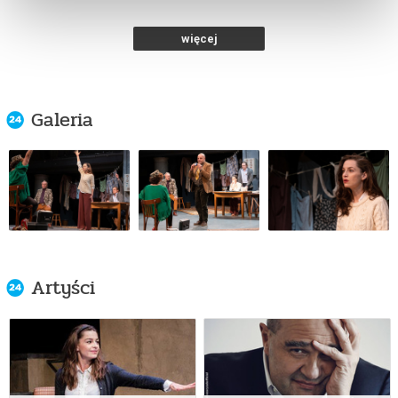
Och-Teatr w Warszawie
od 77,00 pln
więcej
kup bilet
Galeria
WSPÓLNOTA MIESZKANIOWA
28.10.2026 , g. 19:00
Warszawa
Och-Teatr w Warszawie
od 77,00 pln
Artyści
kup bilet
WSPÓLNOTA MIESZKANIOWA
29.10.2026 , g. 19:00
Warszawa