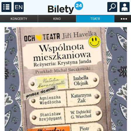
...
KONCERTY
KINO
TEATR
KABARET I
FILHARMONIA
OPERA I BALET
STAND-UP
DLA DZIECI
ONLINE
KARNETY