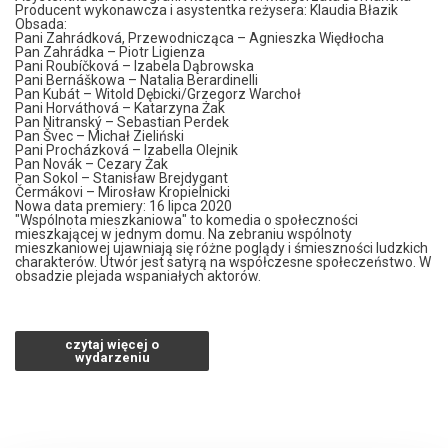
Producent wykonawcza i asystentka reżysera: Klaudia Błazik
Obsada:
Pani Zahrádková, Przewodnicząca – Agnieszka Więdłocha
Pan Zahrádka – Piotr Ligienza
Pani Roubíčková – Izabela Dąbrowska
Pani Bernáškowa – Natalia Berardinelli
Pan Kubát – Witold Dębicki/Grzegorz Warchoł
Pani Horváthová – Katarzyna Żak
Pan Nitranský – Sebastian Perdek
Pan Švec – Michał Zieliński
Pani Procházková – Izabella Olejnik
Pan Novák – Cezary Żak
Pan Sokol – Stanisław Brejdygant
Čermákovi – Mirosław Kropielnicki
Nowa data premiery: 16 lipca 2020
"Wspólnota mieszkaniowa" to komedia o społeczności
mieszkającej w jednym domu. Na zebraniu wspólnoty
mieszkaniowej ujawniają się różne poglądy i śmieszności ludzkich
charakterów. Utwór jest satyrą na współczesne społeczeństwo. W
obsadzie plejada wspaniałych aktorów.
*******
Bezpieczne zakupy w Bilety24. W przypadku odwołania
czytaj więcej o
wydarzenia, gwarantujemy automatyczny zwrot środków
wydarzeniu
potwierdzony komunikatem wysyłanym na adres e-mail, podany
podczas zakupu.