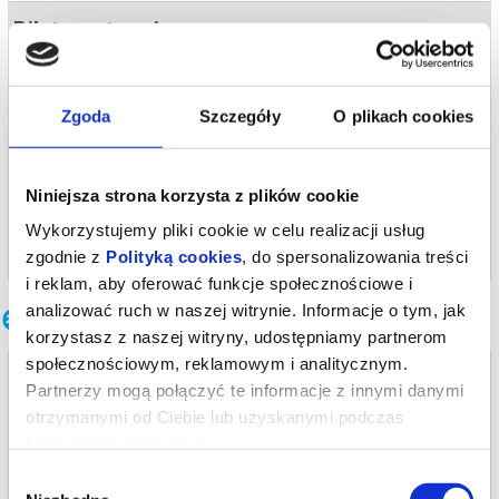
Bilety na termin:
16.12.2026 , g. 19:00 (środa)
16.12.2026 , g. 19:00
Zgoda
Szczegóły
O plikach cookies
Warszawa
Och-Teatr w Warszawie
od 77,00 pln
Niniejsza strona korzysta z plików cookie
Wykorzystujemy pliki cookie w celu realizacji usług
kup bilet
zgodnie z
Polityką cookies
, do spersonalizowania treści
i reklam, aby oferować funkcje społecznościowe i
analizować ruch w naszej witrynie. Informacje o tym, jak
Inne terminy
korzystasz z naszej witryny, udostępniamy partnerom
społecznościowym, reklamowym i analitycznym.
WSPÓLNOTA MIESZKANIOWA
Partnerzy mogą połączyć te informacje z innymi danymi
02.09.2026 , g. 19:00
otrzymanymi od Ciebie lub uzyskanymi podczas
korzystania z ich usług.
Warszawa
Wybór
Och-Teatr w Warszawie