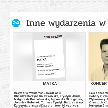
Inne wydarzenia w 
2026
MATKA
KONCERT
Reżyseria: Waldemar Zawodziński
Sala Koncert
Obsada:Katarzyna Gniewkowska, Krystyna Janda,
Soboty 2, Zło
j
Małgorzata Rożniatowska, Agnieszka Skrzypczak,
Wykonawcy: O
tówka
Jarosław Boberek, Tomasz Tyndyk, Bartosz Waga
Christoph Kön
ris na
Kategoria: standard Data premiery: 06 czerwca
fortepian Gi