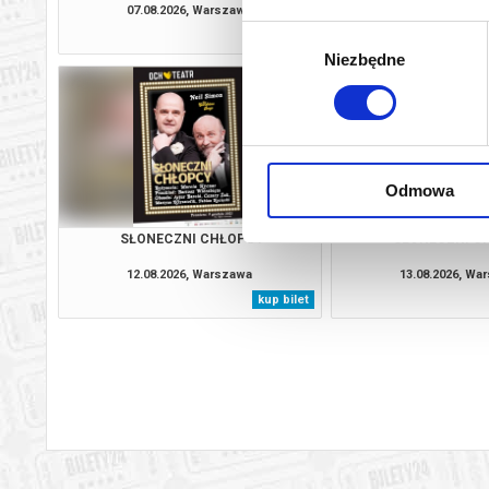
07.08.2026, Warszawa
07.08.2026, Wa
Wybór
kup bilet
Niezbędne
zgody
Odmowa
SŁONECZNI CHŁOPCY
SŁONECZNI C
12.08.2026, Warszawa
13.08.2026, Wa
kup bilet