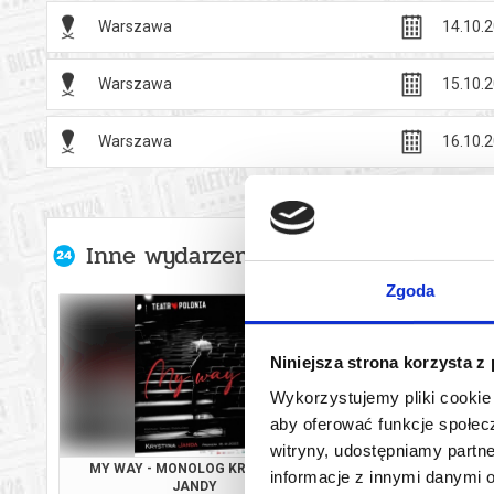
Warszawa
14.10.2
Warszawa
15.10.2
Warszawa
16.10.2
Inne wydarzenia organizatora
Zgoda
Niniejsza strona korzysta z
Wykorzystujemy pliki cookie 
aby oferować funkcje społecz
witryny, udostępniamy part
MY WAY - MONOLOG KRYSTYNY
OKNO NA PAR
informacje z innymi danymi 
JANDY