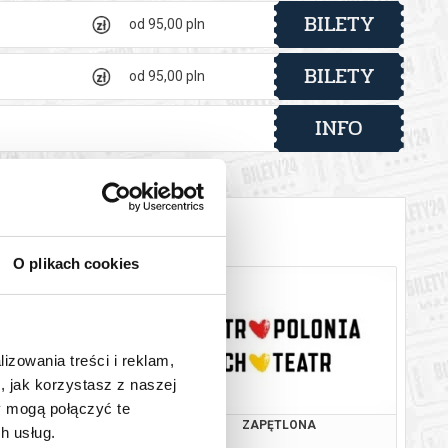
BILETY
od 95,00 pln
BILETY
od 95,00 pln
INFO
O plikach cookies
lizowania treści i reklam,
, jak korzystasz z naszej
y mogą połączyć te
ZAPĘTLONA
ZAPĘTLONA
h usług.