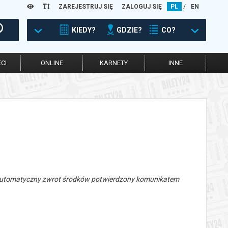
ZAREJESTRUJ SIĘ
ZALOGUJ SIĘ
PL
/
EN
KIEDY?
GDZIE?
CO?
CI
ONLINE
KARNETY
INNE
 automatyczny zwrot środków potwierdzony komunikatem