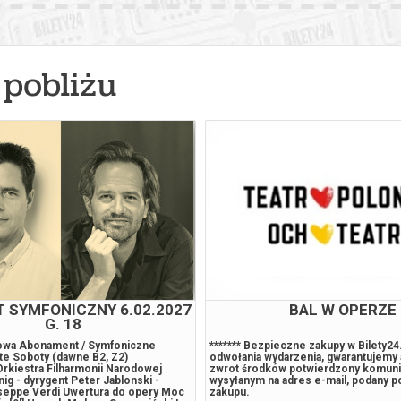
pobliżu
 SYMFONICZNY 6.02.2027
BAL W OPERZE
G. 18
owa Abonament / Symfoniczne
******* Bezpieczne zakupy w Bilety2
te Soboty (dawne B2, Z2)
odwołania wydarzenia, gwarantujemy
rkiestra Filharmonii Narodowej
zwrot środków potwierdzony komun
ig - dyrygent Peter Jablonski -
wysyłanym na adres e-mail, podany 
useppe Verdi Uwertura do opery Moc
zakupu.