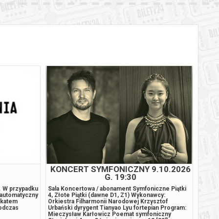
KONCERT SYMFONICZNY 9.10.2026
G. 19:30
4. W przypadku
Sala Koncertowa / abonament Symfoniczne Piątki
Opera 
 automatyczny
4, Złote Piątki (dawne D1, Z1) Wykonawcy:
/ abon
ikatem
Orkiestra Filharmonii Narodowej Krzysztof
młodsz
podczas
Urbański dyrygent Tianyao Lyu fortepian Program:
sopran
Mieczysław Karłowicz Poemat symfoniczny
Michał