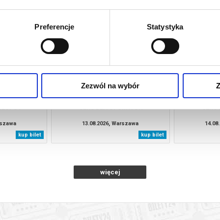
rszawa
08.08.2026, Warszawa
08.08
kup bilet
kup bilet
Preferencje
Statystyka
Zezwól na wybór
Z
HŁOPCY
SEKS DLA OPORNYCH'
SEKS 
rszawa
13.08.2026, Warszawa
14.08
kup bilet
kup bilet
więcej