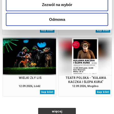
Zezwól na wybór
ZWIEDZANIE TEATRU
CZUŁE SŁÓWKA
Odmowa
12.09.2026, Lublin
12.09.2026, Warszawa
kup bilet
kup bilet
WIELKI ZŁY LIS
TEATR POLSKA - "KULAWA
KACZKA I ŚLEPA KURA"
12.09.2026, Łódź
12.09.2026, Mogilno
kup bilet
kup bilet
więcej