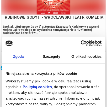
RUBINOWE GODY II - WROCŁAWSKI TEATR KOMEDIA
Spektakl „Rubinowe Gody 2” autorstwa Krzysztofa Kędziory w reżyserii
Wojtka Dąbrowskiego to błyskotliwa kontynuacja historii, w której
codzienność bohaterów...
10.10.2026, Oborniki Śląskie
kup bilet
Zgoda
Szczegóły
O plikach cookies
Teatr
Niniejsza strona korzysta z plików cookie
Wykorzystujemy pliki cookie w celu realizacji usług
zgodnie z
Polityką cookies
, do spersonalizowania treści
i reklam, aby oferować funkcje społecznościowe i
analizować ruch w naszej witrynie. Informacje o tym, jak
korzystasz z naszej witryny, udostępniamy partnerom