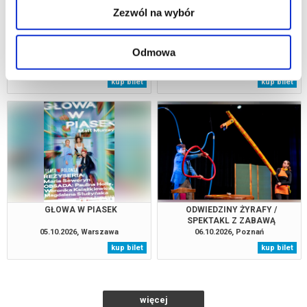
Zezwól na wybór
KLIMAKTERIUM... I JUŻ
ZEMSTA
Odmowa
05.10.2026, Grodzisk Mazowiecki
05.10.2026, Warszawa
kup bilet
kup bilet
GŁOWA W PIASEK
ODWIEDZINY ŻYRAFY /
SPEKTAKL Z ZABAWĄ
TEATRALNĄ
05.10.2026, Warszawa
06.10.2026, Poznań
kup bilet
kup bilet
więcej