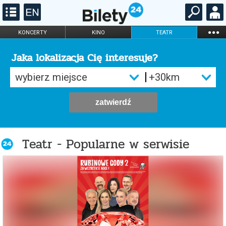
...
KONCERTY
KINO
TEATR
KABARET I
FILHARMONIA
OPERA I BALET
STAND-UP
Jaka lokalizacja Cię interesuje?
DLA DZIECI
ONLINE
KARNETY
zatwierdź
Teatr - Popularne w serwisie