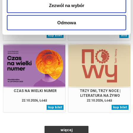
Zezwól na wybór
MECZYCHO
CZAROWNICE Z SALEM
Odmowa
22.10.2026, Łódź
22.10.2026, Warszawa
kup bilet
info
CZAS NA WIELKI NUMER
TRZY DNI, TRZY NOCE |
LITERATURA NA ŻYWO
22.10.2026, Łódź
22.10.2026, Łódź
kup bilet
kup bilet
więcej