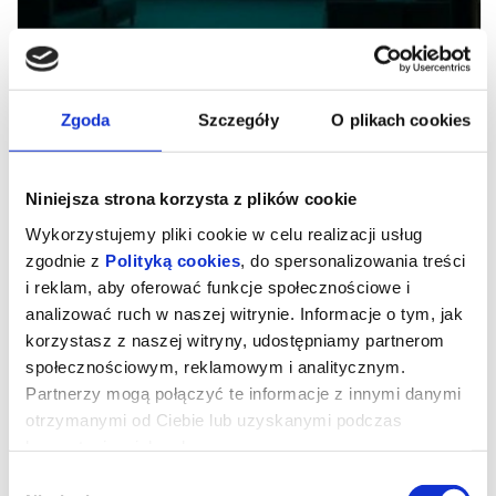
Zgoda
Szczegóły
O plikach cookies
Niniejsza strona korzysta z plików cookie
Wykorzystujemy pliki cookie w celu realizacji usług
zgodnie z
Polityką cookies
, do spersonalizowania treści
i reklam, aby oferować funkcje społecznościowe i
Grupa przygotowawcza aktorska
analizować ruch w naszej witrynie. Informacje o tym, jak
korzystasz z naszej witryny, udostępniamy partnerom
(PINOTEKA)
społecznościowym, reklamowym i analitycznym.
Partnerzy mogą połączyć te informacje z innymi danymi
otrzymanymi od Ciebie lub uzyskanymi podczas
Start: 23 lutego (poniedziałek), pierwsze spotkanie
Termin: poniedziałki, godz. 17:00–19:00
korzystania z ich usług.
Czas trwania: 2 godziny
Koszt: 100 zł za jedne zajęcia
Wybór