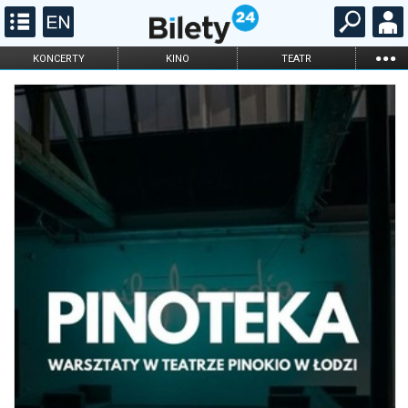
...
KONCERTY
KINO
TEATR
KABARET I
FILHARMONIA
OPERA I BALET
STAND-UP
DLA DZIECI
ONLINE
KARNETY