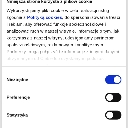
Niniejsza strona korzysta z plików cookie
Wykorzystujemy pliki cookie w celu realizacji usług
zgodnie z
Polityką cookies
, do spersonalizowania treści
i reklam, aby oferować funkcje społecznościowe i
analizować ruch w naszej witrynie. Informacje o tym, jak
korzystasz z naszej witryny, udostępniamy partnerom
społecznościowym, reklamowym i analitycznym.
Partnerzy mogą połączyć te informacje z innymi danymi
otrzymanymi od Ciebie lub uzyskanymi podczas
korzystania z ich usług.
Wybór
Niezbędne
zgody
Toy Story 5
Preferencje
Kowboj Chudy wraz z przyjaciółmi mierzy się z nową technologią
popularną wśród dzieci.
Statystyka
*******
Bezpieczne zakupy w Bilety24. W przypadku odwołania