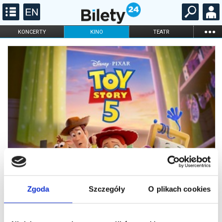
...
KONCERTY
KINO
TEATR
KABARET I
FILHARMONIA
OPERA I BALET
STAND-UP
DLA DZIECI
ONLINE
KARNETY
Zgoda
Szczegóły
O plikach cookies