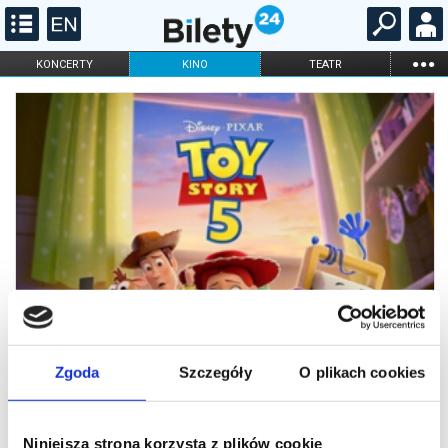
...
KONCERTY
KINO
TEATR
KABARET I
FILHARMONIA
OPERA I BALET
STAND-UP
DLA DZIECI
ONLINE
KARNETY
Zgoda
Szczegóły
O plikach cookies
Niniejsza strona korzysta z plików cookie