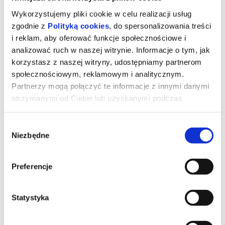
Wykorzystujemy pliki cookie w celu realizacji usług
zgodnie z
Polityką cookies
, do spersonalizowania treści
i reklam, aby oferować funkcje społecznościowe i
analizować ruch w naszej witrynie. Informacje o tym, jak
korzystasz z naszej witryny, udostępniamy partnerom
społecznościowym, reklamowym i analitycznym.
Partnerzy mogą połączyć te informacje z innymi danymi
otrzymanymi od Ciebie lub uzyskanymi podczas
korzystania z ich usług.
Wybór
Niezbędne
zgody
Toy Story 5
Preferencje
Kowboj Chudy wraz z przyjaciółmi mierzy się z nową technologią
popularną wśród dzieci.
Statystyka
*******
Bezpieczne zakupy w Bilety24. W przypadku odwołania
wydarzenia, gwarantujemy automatyczny zwrot środków