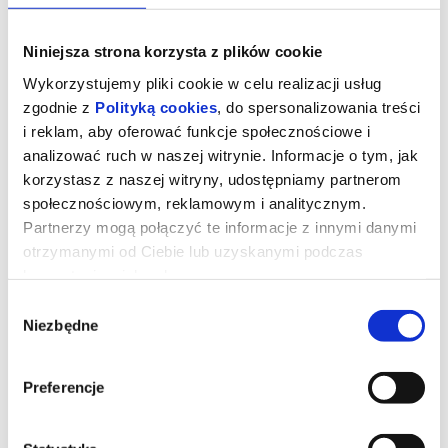
Niniejsza strona korzysta z plików cookie
Wykorzystujemy pliki cookie w celu realizacji usług
zgodnie z
Polityką cookies
, do spersonalizowania treści
i reklam, aby oferować funkcje społecznościowe i
analizować ruch w naszej witrynie. Informacje o tym, jak
korzystasz z naszej witryny, udostępniamy partnerom
społecznościowym, reklamowym i analitycznym.
Partnerzy mogą połączyć te informacje z innymi danymi
otrzymanymi od Ciebie lub uzyskanymi podczas
korzystania z ich usług.
Mortal Kombat II - dubbing
Wybór
Niezbędne
zgody
Dominacja Shao Khana (Martyn Ford) wreszcie musi zostać
przerwana. Dlatego mnich Liu Kang (Ludi Lin), była elitarną
żołnierka Sonya Blade (Jessica McNamee), jej mentor Jax Briggs
Preferencje
(Mehcad Brooks) oraz upadły były mistrz MMA Cole Young (Lewis
Tan) ponownie łączą siły, by ocalić Ziemię. Tym razem wsparcia
udziela im Johnny Cage (Karl Urban), a cała grupa rzuca się w wir
brutalnych walk, w których stawką jest coś więcej niż tylko własna