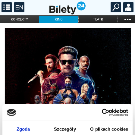
...
KONCERTY
KINO
TEATR
KABARET I
FILHARMONIA
OPERA I BALET
STAND-UP
DLA DZIECI
ONLINE
KARNETY
Zgoda
Szczegóły
O plikach cookies