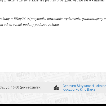
ię z faktem, że świat ludzi nie jest tak prosty, jak wydaje się w książkach
zakupy w Bilety24. W przypadku odwołania wydarzenia, gwarantujemy
a adres e-mail, podany podczas zakupu.
Centrum Aktywnosci Lokalne
026 , g. 16:00
(poniedziałek)
Kluczborku Kino Bajka