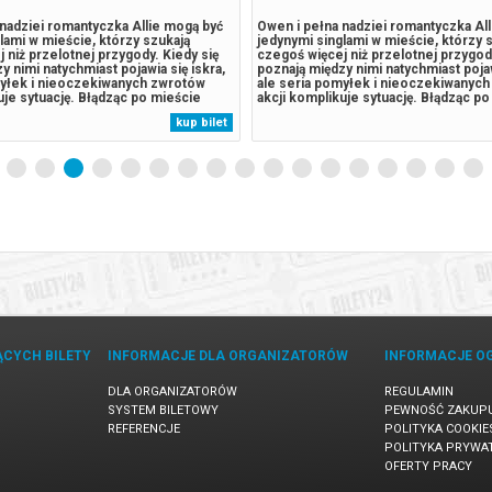
nadziei romantyczka Allie mogą być
Owen i pełna nadziei romantyczka Al
lami w mieście, którzy szukają
jedynymi singlami w mieście, którzy 
 niż przelotnej przygody. Kiedy się
czegoś więcej niż przelotnej przygody
y nimi natychmiast pojawia się iskra,
poznają między nimi natychmiast pojaw
myłek i nieoczekiwanych zwrotów
ale seria pomyłek i nieoczekiwanyc
uje sytuację. Błądząc po mieście
akcji komplikuje sytuację. Błądząc p
 to, czego pragną najbardziej, jest
odkrywają, że to, czego pragną najbard
kup bilet
im się wydaje. *SEANSE WYŚWIETLAMY
bliżej, niż im się wydaje. *SEANSE
****** Bezpieczne...
OD 5 WIDZÓW******* Bezpieczne...
ĄCYCH BILETY
INFORMACJE DLA ORGANIZATORÓW
INFORMACJE O
DLA ORGANIZATORÓW
REGULAMIN
SYSTEM BILETOWY
PEWNOŚĆ ZAKUP
REFERENCJE
POLITYKA COOKIE
POLITYKA PRYWA
OFERTY PRACY