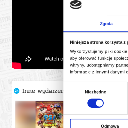
Zgoda
Niniejsza strona korzysta z
Wykorzystujemy pliki cookie 
aby oferować funkcje społecz
witryny, udostępniamy part
informacje z innymi danymi 
Wybór
Inne wydarzenia organizatora
Niezbędne
zgody
Odmowa