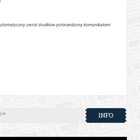
.
 automatyczny zwrot środków potwierdzony komunikatem
INFO
j w