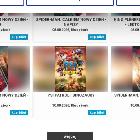
 NOWY DZIEŃ -
SPIDER-MAN. CAŁKIEM NOWY DZIEŃ -
KINO PLENER
G
NAPISY
- LEKT
uczbork
08.08.2026, Kluczbork
08.08
kup bilet
kup bilet
 NOWY DZIEŃ -
PSI PATROL I DINOZAURY
SPIDER-MAN.
Y
uczbork
10.08.2026, Kluczbork
10.08
kup bilet
kup bilet
więcej