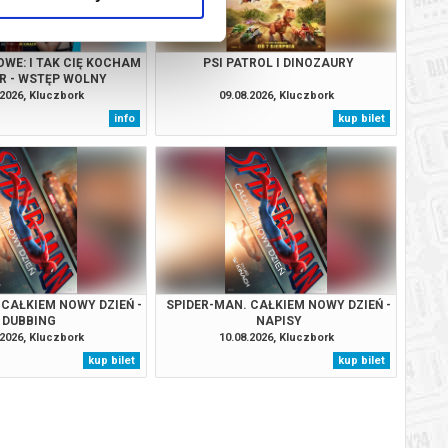
OWE: I TAK CIĘ KOCHAM
PSI PATROL I DINOZAURY
OR - WSTĘP WOLNY
.2026, Kluczbork
09.08.2026, Kluczbork
info
kup bilet
 CAŁKIEM NOWY DZIEŃ -
SPIDER-MAN. CAŁKIEM NOWY DZIEŃ -
DUBBING
NAPISY
.2026, Kluczbork
10.08.2026, Kluczbork
kup bilet
kup bilet