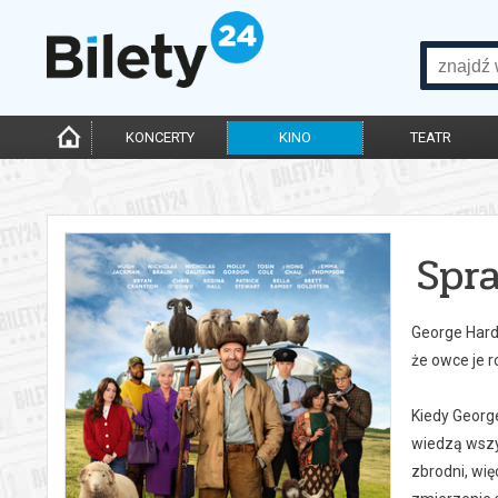
KONCERTY
KINO
TEATR
Spr
George Hardy
że owce je r
Kiedy Georg
wiedzą wszys
zbrodni, wię