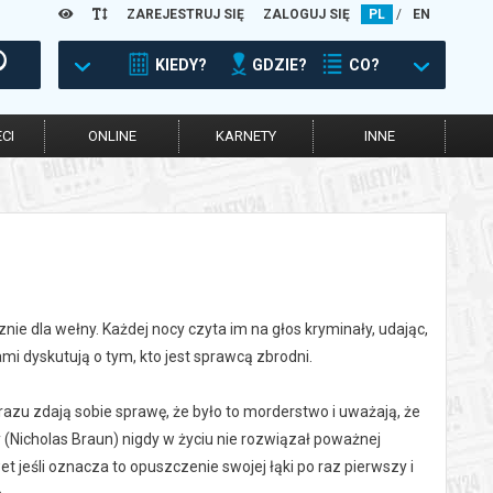
ZAREJESTRUJ SIĘ
ZALOGUJ SIĘ
PL
/
EN
KIEDY?
GDZIE?
CO?
CI
ONLINE
KARNETY
INNE
ie dla wełny. Każdej nocy czyta im na głos kryminały, udając,
ami dyskutują o tym, kto jest sprawcą zbrodni.
azu zdają sobie sprawę, że było to morderstwo i uważają, że
ry (Nicholas Braun) nigdy w życiu nie rozwiązał poważnej
 jeśli oznacza to opuszczenie swojej łąki po raz pierwszy i