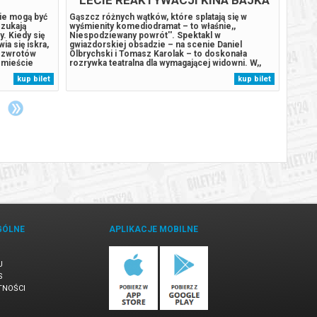
W KLUCZBORKU
lie mogą być
Gąszcz różnych wątków, które splatają się w
Podcza
szukają
wyśmienity komediodramat – to właśnie,,
rozbij
. Kiedy się
Niespodziewany powrót''. Spektakl w
wyspie
ia się iskra,
gwiazdorskiej obsadzie – na scenie Daniel
szczen
h zwrotów
Olbrychski i Tomasz Karolak – to doskonała
stał s
o mieście
rozrywka teatralna dla wymagającej widowni. W,,
Humdin
ziej, jest
Niespodziewanym powrocie'' Daniel Olbrychski
lekkom
kup bilet
kup bilet
 WYŚWIETLAMY
wciela się w postać aktora, który ma zagrać króla
wyspy
Leara. Szczególna trema i wielkie nadzieje
uśpion
związane z...
GÓLNE
APLIKACJE MOBILNE
U
S
TNOŚCI