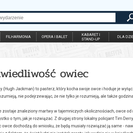
KABARET I
FILHARMONIA
OPERA I BALET
DLA DZIE
STAND-UP
awiedliwość owiec
 (Hugh Jackman) to pasterz, który kocha swoje owce i hoduje je wyłączn
ozumieją, nie podejrzewając, że nie tylko je rozumieją, ale także godzin
e zostaje znaleziony martwy w tajemniczych okolicznościach, owce od r
tko o tym, jak je rozwiązać. Z drugiej strony lokalny policjant Tim Der
c owce dochodzą do wniosku, że będą musiały rozwiązać ją same - nawet