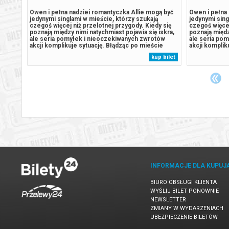
ą być
Owen i pełna nadziei romantyczka Allie mogą być
Owen i pełna 
jedynymi singlami w mieście, którzy szukają
jedynymi sing
 się
czegoś więcej niż przelotnej przygody. Kiedy się
czegoś więcej
iskra,
poznają między nimi natychmiast pojawia się iskra,
poznają międz
ów
ale seria pomyłek i nieoczekiwanych zwrotów
ale seria po
ie
akcji komplikuje sytuację. Błądząc po mieście
akcji komplik
est
odkrywają, że to, czego pragną najbardziej, jest
odkrywają, że
 bilet
kup bilet
TLAMY
bliżej, niż im się wydaje. *SEANSE WYŚWIETLAMY
bliżej, niż 
OD 5 WIDZÓW******* Bezpieczne...
OD 5 WIDZÓW*
INFORMACJE DLA KUPUJ
BIURO OBSŁUGI KLIENTA
WYŚLIJ BILET PONOWNIE
NEWSLETTER
ZMIANY W WYDARZENIACH
UBEZPIECZENIE BILETÓW