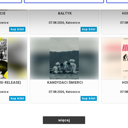
CIE
BAŁTYK
HO
towice
07.08.2026, Katowice
07.08
kup bilet
kup bilet
RE-RELEASE)
KANDYDACI ŚMIERCI
HO
towice
07.08.2026, Katowice
07.08
kup bilet
kup bilet
więcej