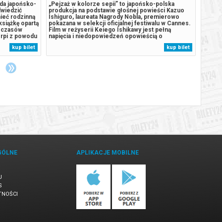
oda japońsko-
„Pejzaż w kolorze sepii” to japońsko-polska
Wykon
dwiedzić
produkcja na podstawie głośnej powieści Kazuo
Michae
ieć rodzinną
Ishiguro, laureata Nagrody Nobla, premierowo
(kamer
książkę opartą
pokazana w selekcji oficjalnej festiwalu w Cannes.
Rodríg
z czasów
Film w reżyserii Keiego Ishikawy jest pełną
afryka
erpi z powodu
napięcia i niedopowiedzeń opowieścią o
zyskał
a kreślić
rodzinnych sekretach, pułapkach pamięci i kruchej
jazzow
kup bilet
kup bilet
 Nagasaki z
więzi między matką a córką. Niki,
przy a
dwudziestopięcioletnia pisarka wychowana w
którym
Wielkiej...
GÓLNE
APLIKACJE MOBILNE
U
S
TNOŚCI