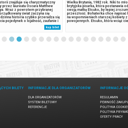
torii znajduje się charyzmatyczny
Wielka Brytania, 1982 rok. Niki to mł
y przez laureata Oscara Matthew
brytyjska pisarka, która postanawia o
a. Wraz z powrotem przybranej
swoją matkę Etsuko, by lepiej zrozum
orządkowany świat zaczyna się
przeszłość. Bohaterka chce napisać 
odzinna historia szybko przeradza się
na wspomnieniach starszej kobiety 
cia pojedynek o lojalność, zaufanie i
powojennych. Etsuko, która wciąż ci
 To film pełen niejednoznacznych
samobójstwa starszej z córek, zaczyn
kup bilet
astającego napięcia, które przywołuje
przed Niki obraz odbudowującego się
szych amerykańskich...
1952 roku. Ważną częścią...
ĄCYCH BILETY
INFORMACJE DLA ORGANIZATORÓW
INFORMACJE O
DLA ORGANIZATORÓW
REGULAMIN
SYSTEM BILETOWY
PEWNOŚĆ ZAKUP
REFERENCJE
POLITYKA COOKIE
POLITYKA PRYWA
OFERTY PRACY