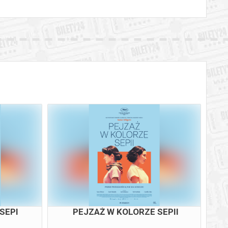
SEPI
PEJZAŻ W KOLORZE SEPII
MA
SI