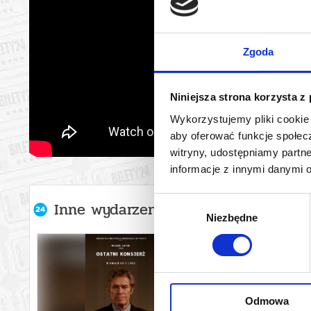
Zgoda
Niniejsza strona korzysta z
Wykorzystujemy pliki cookie 
aby oferować funkcje społecz
witryny, udostępniamy part
informacje z innymi danymi 
Wybór
Inne wydarzenia organizatora
Niezbędne
zgody
Odmowa