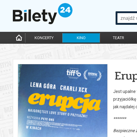
KONCERTY
KINO
TEATR
Eru
Jest upalne 
przyjaciółk
jak najdalej
*******
Bezpieczne 