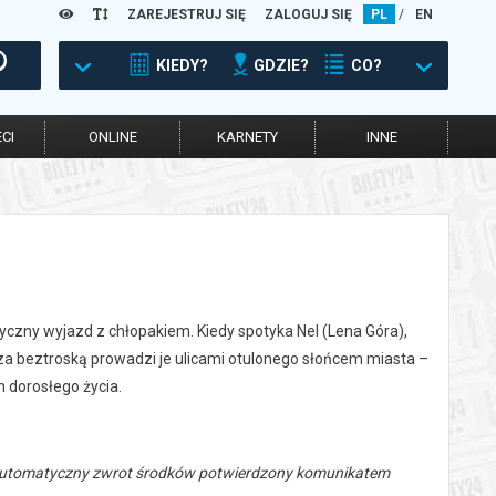
ZAREJESTRUJ SIĘ
ZALOGUJ SIĘ
PL
/
EN
KIEDY?
GDZIE?
CO?
CI
ONLINE
KARNETY
INNE
yczny wyjazd z chłopakiem. Kiedy spotyka Nel (Lena Góra),
za beztroską prowadzi je ulicami otulonego słońcem miasta –
h dorosłego życia.
 automatyczny zwrot środków potwierdzony komunikatem