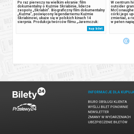
ska /
Po raz pierwszy na wielkim ekranie: film
W centrum his
dokumentalny o Kuźmie Skriabinie, liderze
outsider gran
zespołu „Skriabin”. Biograficzny film dokumentalny
McConaughey
„Kuźma”, poświęcony legendarnemu Kuźmie
córki jego up
Skriabinowi, ukaże się w polskich kinach 14
zmieniać, a r
tion:
sierpnia. Produkcja twórców filmu „Jaremczuk:
w pełen napię
e i
Niezrównany świat piękna” została w całości oparta
przetrwanie.
 bilet
kup bilet
na unikalnych materiałach archiwalnych, z których
postaci i nar
ów
większość nigdy wcześniej nie była ujawniona....
klimat najlep
INFORMACJE DLA KUPUJ
BIURO OBSŁUGI KLIENTA
WYŚLIJ BILET PONOWNIE
NEWSLETTER
ZMIANY W WYDARZENIACH
UBEZPIECZENIE BILETÓW