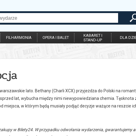
KABARET I
FILHARMONIA
OPERA I BALET
DLA DZIE
STAND-UP
pcja
warszawskie lato. Bethany (Charli XCX) przyjeżdża do Polski na romant
ę sprzed lat, wybucha między nimi niewypowiedziana chemia. Tęsknota 
 od miejsca, w którym będą musiały podjąć decyzje ważące na reszcie ic
zakupy w Bilety24. W przypadku odwołania wydarzenia, gwarantujemy