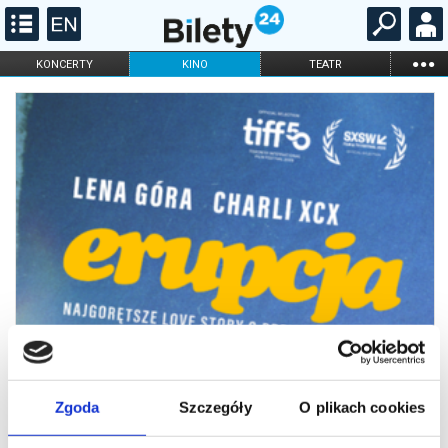
...
KONCERTY
KINO
TEATR
KABARET I
FILHARMONIA
OPERA I BALET
STAND-UP
DLA DZIECI
ONLINE
KARNETY
Zgoda
Szczegóły
O plikach cookies