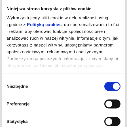
Niniejsza strona korzysta z plików cookie
Wykorzystujemy pliki cookie w celu realizacji usług
zgodnie z
Polityką cookies
, do spersonalizowania treści
i reklam, aby oferować funkcje społecznościowe i
analizować ruch w naszej witrynie. Informacje o tym, jak
korzystasz z naszej witryny, udostępniamy partnerom
społecznościowym, reklamowym i analitycznym.
Partnerzy mogą połączyć te informacje z innymi danymi
otrzymanymi od Ciebie lub uzyskanymi podczas
korzystania z ich usług.
Erupcja
Wybór
Niezbędne
zgody
Jest upalne warszawskie lato. Bethany (Charli XCX) przyjeżdża do
Preferencje
Polski na romantyczny wyjazd z chłopakiem. Kiedy spotyka Nel
(Lena Góra), przyjaciółkę sprzed lat, wybucha między nimi
niewypowiedziana chemia. Tęsknota za beztroską prowadzi je
ulicami otulonego słońcem miasta – jak najdalej od miejsca, w
którym będą musiały podjąć decyzje ważące na reszcie ich
Statystyka
dorosłego życia.