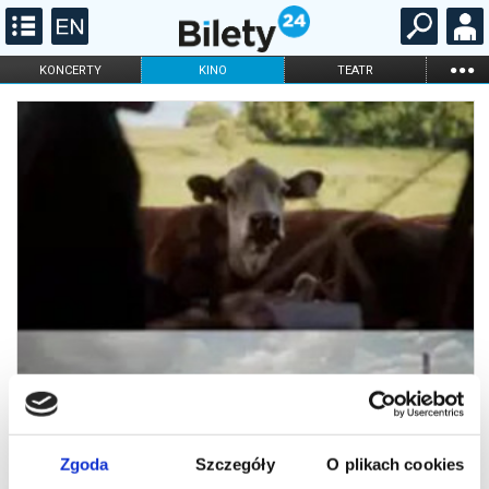
...
KONCERTY
KINO
TEATR
KABARET I
FILHARMONIA
OPERA I BALET
STAND-UP
DLA DZIECI
ONLINE
KARNETY
Zgoda
Szczegóły
O plikach cookies