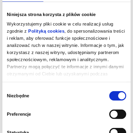
Niniejsza strona korzysta z plików cookie
Wykorzystujemy pliki cookie w celu realizacji usług
zgodnie z
Polityką cookies
, do spersonalizowania treści
i reklam, aby oferować funkcje społecznościowe i
analizować ruch w naszej witrynie. Informacje o tym, jak
korzystasz z naszej witryny, udostępniamy partnerom
społecznościowym, reklamowym i analitycznym.
Partnerzy mogą połączyć te informacje z innymi danymi
otrzymanymi od Ciebie lub uzyskanymi podczas
korzystania z ich usług.
Tam, gdzie rośnie muzyka
Wybór
Niezbędne
zgody
A gdyby tak na chwilę uciec przed muzyczną rywalizacją i presją
doskonałości na ustronną duńską farmę? Karmić kury, uprawiać
warzywnik, wspólnie gotować i urządzać minirecitale dla krów?
Preferencje
Przyszli wirtuozi z różnych krajów spotykają się w takim właśnie
miejscu. Zanim trafią do profesjonalnego świata muzyki
klasycznej i poznają jego twarde reguły, dowiadują się, czym jest
muzyczna wspólnota. Film przypatruje się życiu młodych artystów,
Statystyka