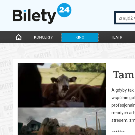
KONCERTY
KINO
TEATR
Tam
A gdyby tak
wspólnie got
profesjonaln
młodych arty
stresem, zm
*******