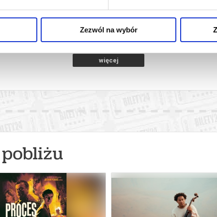
towice
08.08.2026, Katowice
08.08
kup bilet
kup bilet
Zezwól na wybór
Z
więcej
pobliżu