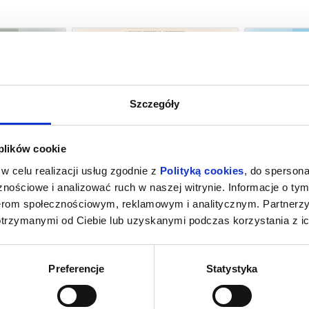
Szczegóły
MIERCI
HOMO SAPIENS?
PEJZAŻ
 plików cookie
towice
08.08.2026, Katowice
08.08
w celu realizacji usług zgodnie z
Polityką cookies
, do spersona
kup bilet
kup bilet
nościowe i analizować ruch w naszej witrynie. Informacje o tym
nerom społecznościowym, reklamowym i analitycznym. Partnerz
otrzymanymi od Ciebie lub uzyskanymi podczas korzystania z ic
Preferencje
Statystyka
K
ZAPROSZENIE
HISTO