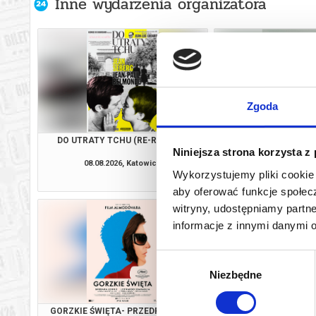
Inne wydarzenia organizatora
Zgoda
DO UTRATY TCHU (RE-RELEASE)
KANDYDACI Ś
Niniejsza strona korzysta z
08.08.2026, Katowice
08.08.2026, Ka
Wykorzystujemy pliki cookie 
kup bilet
aby oferować funkcje społecz
witryny, udostępniamy part
informacje z innymi danymi 
Wybór
Niezbędne
zgody
GORZKIE ŚWIĘTA- PRZEDPREMIERA
BAŁTY