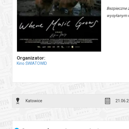
Bezpieczne 
wysyłanym n
Organizator:
Kino ŚWIATOWID
Katowice
21.06.2