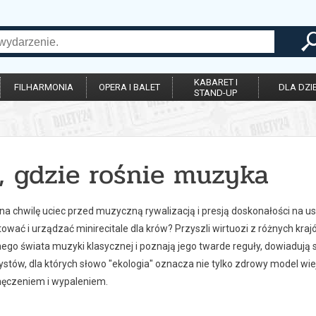
KABARET I
FILHARMONIA
OPERA I BALET
DLA DZIE
STAND-UP
, gdzie rośnie muzyka
 na chwilę uciec przed muzyczną rywalizacją i presją doskonałości na 
ować i urządzać minirecitale dla krów? Przyszli wirtuozi z różnych kraj
ego świata muzyki klasycznej i poznają jego twarde reguły, dowiadują s
stów, dla których słowo "ekologia" oznacza nie tylko zdrowy model wiej
ęczeniem i wypaleniem.