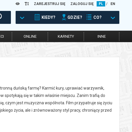
ZAREJESTRUJ SIĘ
ZALOGUJ SIĘ
PL
/
EN
KIEDY?
GDZIE?
CO?
CI
ONLINE
KARNETY
INNE
ustronną duńską farmę? Karmić kury, uprawiać warzywnik,
ów spotykają się w takim właśnie miejscu. Zanim trafią do
ię, czym jest muzyczna wspólnota. Film przypatruje się życiu
skiego życia, ale i zrównoważony styl pracy, chroniący przed