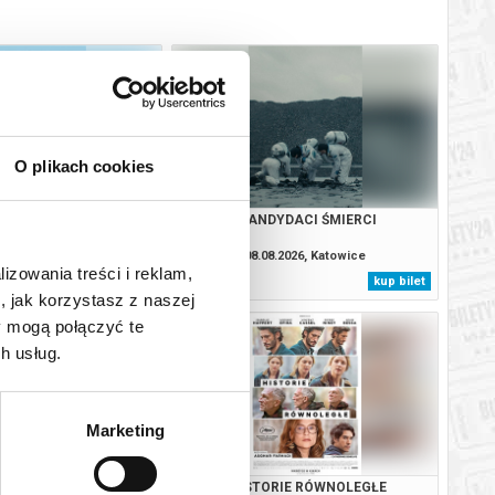
O plikach cookies
 W KOLORZE SEPI
KANDYDACI ŚMIERCI
.2026, Katowice
08.08.2026, Katowice
lizowania treści i reklam,
kup bilet
kup bilet
, jak korzystasz z naszej
y mogą połączyć te
h usług.
Marketing
RIE RÓWNOLEGŁE
HISTORIE RÓWNOLEGŁE