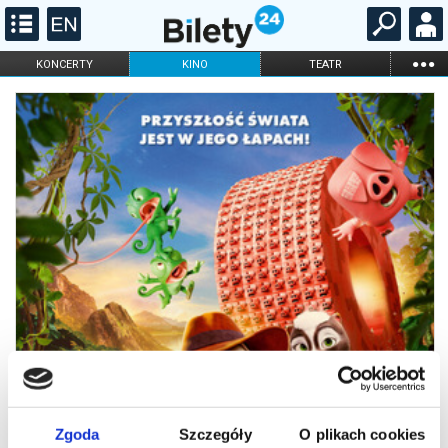
...
KONCERTY
KINO
TEATR
KABARET I
FILHARMONIA
OPERA I BALET
STAND-UP
DLA DZIECI
ONLINE
KARNETY
Zgoda
Szczegóły
O plikach cookies