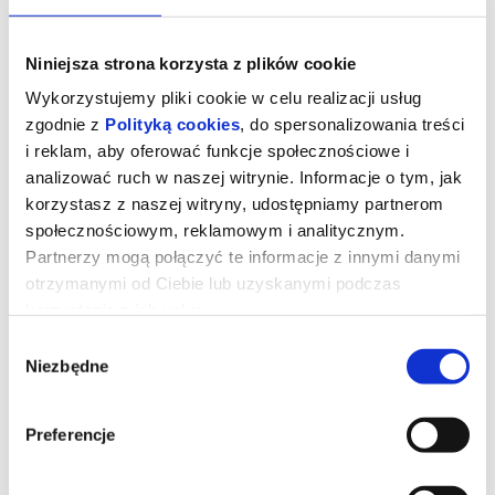
Niniejsza strona korzysta z plików cookie
Wykorzystujemy pliki cookie w celu realizacji usług
zgodnie z
Polityką cookies
, do spersonalizowania treści
i reklam, aby oferować funkcje społecznościowe i
analizować ruch w naszej witrynie. Informacje o tym, jak
korzystasz z naszej witryny, udostępniamy partnerom
społecznościowym, reklamowym i analitycznym.
Partnerzy mogą połączyć te informacje z innymi danymi
otrzymanymi od Ciebie lub uzyskanymi podczas
korzystania z ich usług.
Kurozając i świątynia Świstaka
Wybór
Niezbędne
zgody
Gdy wyjątkowy pół kurczak, pół zając odkrywa, że nie jest sam i
Preferencje
ma siostrę, a cały gatunek kurozająców potrzebuje ratunku,
wyrusza w ryzykowną podróż do legendarnej Świątyni Świstaka.
Tylko ukryta tam moc może odmienić ich los. Przed nim
niebezpieczna droga, przeciwnicy gotowi na wszystko i decyzja,