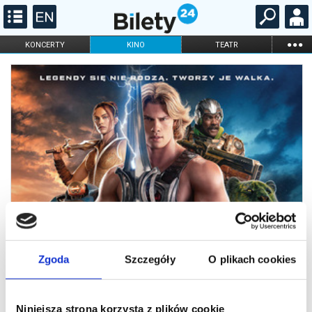
...
KONCERTY
KINO
TEATR
KABARET I
FILHARMONIA
OPERA I BALET
STAND-UP
DLA DZIECI
ONLINE
KARNETY
Zgoda
Szczegóły
O plikach cookies
Niniejsza strona korzysta z plików cookie