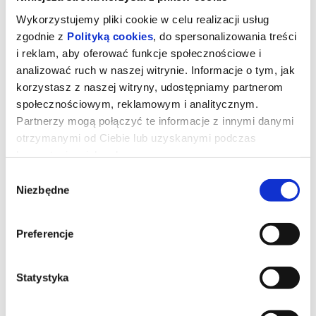
Wykorzystujemy pliki cookie w celu realizacji usług
zgodnie z
Polityką cookies
, do spersonalizowania treści
i reklam, aby oferować funkcje społecznościowe i
analizować ruch w naszej witrynie. Informacje o tym, jak
korzystasz z naszej witryny, udostępniamy partnerom
społecznościowym, reklamowym i analitycznym.
Partnerzy mogą połączyć te informacje z innymi danymi
otrzymanymi od Ciebie lub uzyskanymi podczas
korzystania z ich usług.
Wybór
Niezbędne
zgody
Władcy wszechświata dubbing
Preferencje
Po latach książę Adam wraca na Eternię, by powstrzymać
Szkieletora i jako He-Man ocalić świat oraz swoją rodzinę.
Statystyka
*******
Bezpieczne zakupy w Bilety24. W przypadku odwołania
wydarzenia, gwarantujemy automatyczny zwrot środków