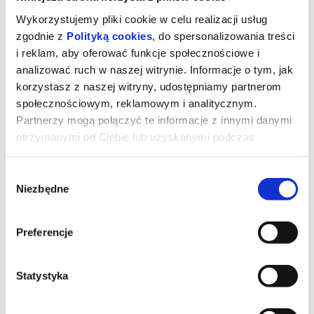
Wykorzystujemy pliki cookie w celu realizacji usług
zgodnie z
Polityką cookies
, do spersonalizowania treści
i reklam, aby oferować funkcje społecznościowe i
analizować ruch w naszej witrynie. Informacje o tym, jak
korzystasz z naszej witryny, udostępniamy partnerom
społecznościowym, reklamowym i analitycznym.
Partnerzy mogą połączyć te informacje z innymi danymi
otrzymanymi od Ciebie lub uzyskanymi podczas
korzystania z ich usług.
Wybór
Niezbędne
zgody
Władcy wszechświata dubbing
Preferencje
Po latach książę Adam wraca na Eternię, by powstrzymać
Szkieletora i jako He-Man ocalić świat oraz swoją rodzinę.
Statystyka
*******
Bezpieczne zakupy w Bilety24. W przypadku odwołania
wydarzenia, gwarantujemy automatyczny zwrot środków