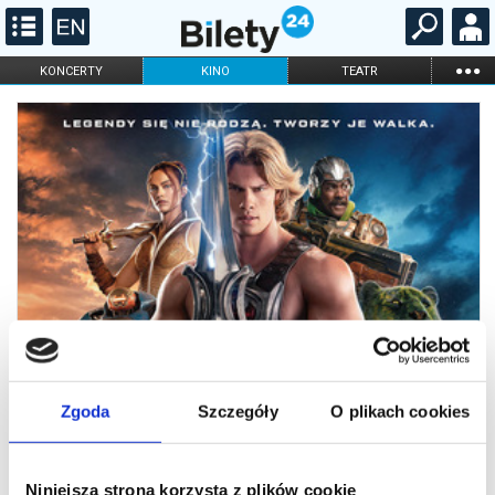
...
KONCERTY
KINO
TEATR
KABARET I
FILHARMONIA
OPERA I BALET
STAND-UP
DLA DZIECI
ONLINE
KARNETY
Zgoda
Szczegóły
O plikach cookies
Niniejsza strona korzysta z plików cookie