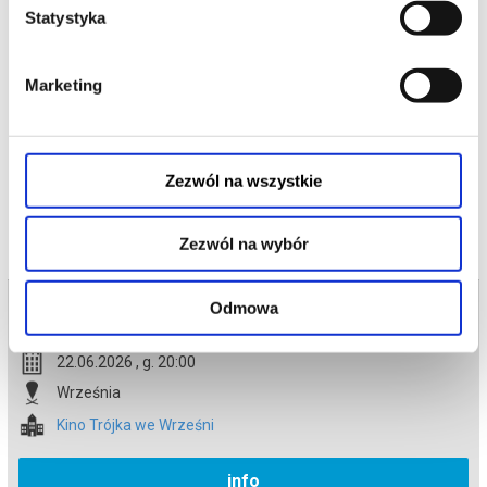
Statystyka
Gdybyś dowiedział się, że nie jesteśmy sami, gdyby ktoś ci to
pokazał i udowodnił, bałbyś się?
Marketing
*******
Bezpieczne zakupy w Bilety24. W przypadku odwołania
wydarzenia, gwarantujemy automatyczny zwrot środków
potwierdzony komunikatem wysyłanym na adres e-mail, podany
podczas zakupu.
Zezwól na wszystkie
Zezwól na wybór
Bilety na termin:
Odmowa
22.06.2026 , g. 20:00 (poniedziałek)
22.06.2026 , g. 20:00
Września
Kino Trójka we Wrześni
info