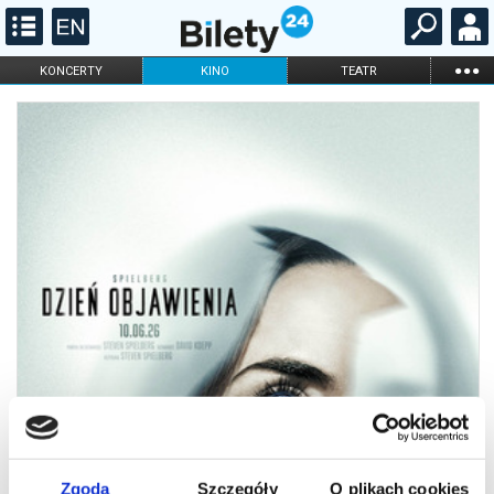
...
KONCERTY
KINO
TEATR
KABARET I
FILHARMONIA
OPERA I BALET
STAND-UP
DLA DZIECI
ONLINE
KARNETY
Zgoda
Szczegóły
O plikach cookies