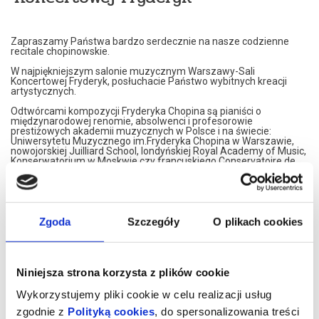
Zapraszamy Państwa bardzo serdecznie na nasze codzienne
recitale chopinowskie.
W najpiękniejszym salonie muzycznym Warszawy-Sali
Koncertowej Fryderyk, posłuchacie Państwo wybitnych kreacji
artystycznych.
Odtwórcami kompozycji Fryderyka Chopina są pianiści o
międzynarodowej renomie, absolwenci i profesorowie
prestiżowych akademii muzycznych w Polsce i na świecie:
Uniwersytetu Muzycznego im.Fryderyka Chopina w Warszawie,
nowojorskiej Juilliard School, londyńskiej Royal Academy of Music,
Konserwatorium w Moskwie czy francuskiego Conservatoire de
Paris.
Nasi artyści przedstawiają własne interpretacje utworów
Fryderyka Chopina. W programie znajdą Państwo najsłynniejsze
Jego kompozycje.
Zgoda
Szczegóły
O plikach cookies
Artyści graja na znakomitym, koncertowym fortepianie Steinway,
należącym do najbardziej uznawanej marki na świecie.
Koncerty maja formę XIX spotkań muzycznych. Wnętrze,
inspirowane jest XIX wiekiem, stąd eleganckie, kryształowe
Niniejsza strona korzysta z plików cookie
żyrandole i stylowe dodatki XIX wiecznych designerów. Sala
Koncertowa Fryderyk została uznana za najpiękniejszą sale
Wykorzystujemy pliki cookie w celu realizacji usług
kameralną w Warszawie.
zgodnie z
Polityką cookies
, do spersonalizowania treści