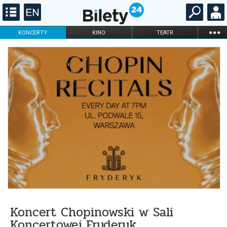
...
KONCERTY
KINO
TEATR
KABARET I
FILHARMONIA
OPERA I BALET
STAND-UP
DLA DZIECI
ONLINE
KARNETY
Koncert Chopinowski w Sali
Koncertowej Fryderyk