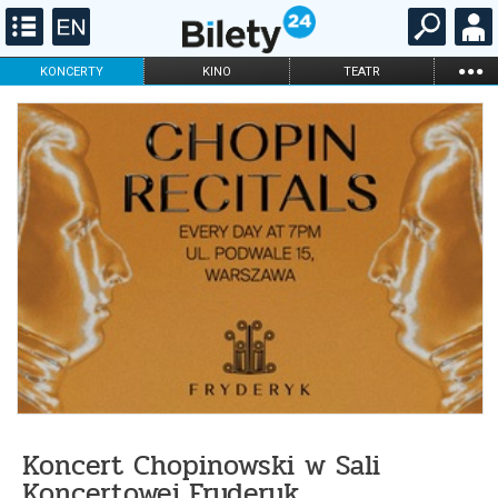
...
KONCERTY
KINO
TEATR
KABARET I
FILHARMONIA
OPERA I BALET
STAND-UP
DLA DZIECI
ONLINE
KARNETY
Koncert Chopinowski w Sali
Koncertowej Fryderyk