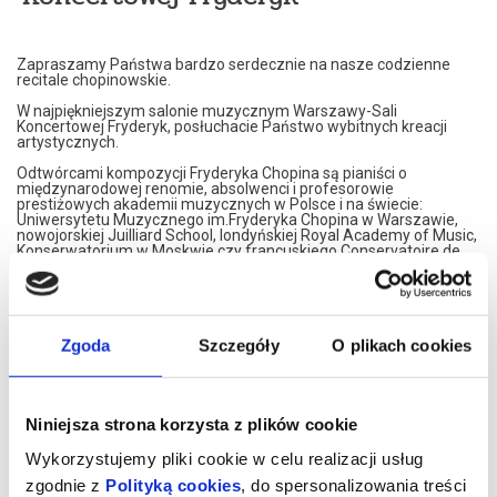
Zapraszamy Państwa bardzo serdecznie na nasze codzienne
recitale chopinowskie.
W najpiękniejszym salonie muzycznym Warszawy-Sali
Koncertowej Fryderyk, posłuchacie Państwo wybitnych kreacji
artystycznych.
Odtwórcami kompozycji Fryderyka Chopina są pianiści o
międzynarodowej renomie, absolwenci i profesorowie
prestiżowych akademii muzycznych w Polsce i na świecie:
Uniwersytetu Muzycznego im.Fryderyka Chopina w Warszawie,
nowojorskiej Juilliard School, londyńskiej Royal Academy of Music,
Konserwatorium w Moskwie czy francuskiego Conservatoire de
Paris.
Nasi artyści przedstawiają własne interpretacje utworów
Fryderyka Chopina. W programie znajdą Państwo najsłynniejsze
Jego kompozycje.
Zgoda
Szczegóły
O plikach cookies
Artyści graja na znakomitym, koncertowym fortepianie Steinway,
należącym do najbardziej uznawanej marki na świecie.
Koncerty maja formę XIX spotkań muzycznych. Wnętrze,
inspirowane jest XIX wiekiem, stąd eleganckie, kryształowe
Niniejsza strona korzysta z plików cookie
żyrandole i stylowe dodatki XIX wiecznych designerów. Sala
Koncertowa Fryderyk została uznana za najpiękniejszą sale
Wykorzystujemy pliki cookie w celu realizacji usług
kameralną w Warszawie.
zgodnie z
Polityką cookies
, do spersonalizowania treści