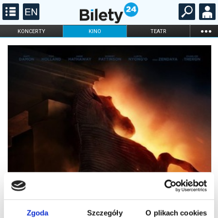
...
KONCERTY
KINO
TEATR
KABARET I
FILHARMONIA
OPERA I BALET
STAND-UP
DLA DZIECI
ONLINE
KARNETY
Zgoda
Szczegóły
O plikach cookies