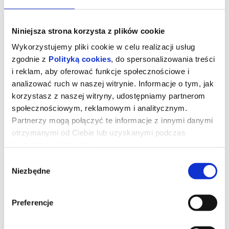
Niniejsza strona korzysta z plików cookie
Wykorzystujemy pliki cookie w celu realizacji usług
zgodnie z
Polityką cookies
, do spersonalizowania treści
i reklam, aby oferować funkcje społecznościowe i
analizować ruch w naszej witrynie. Informacje o tym, jak
korzystasz z naszej witryny, udostępniamy partnerom
społecznościowym, reklamowym i analitycznym.
Partnerzy mogą połączyć te informacje z innymi danymi
otrzymanymi od Ciebie lub uzyskanymi podczas
korzystania z ich usług.
Wybór
Niezbędne
zgody
Odyseja
Preferencje
"Odyseja" to historia Odyseusza, królu Itaki, podczas jego długiej i
pełnej niebezpieczeństw podróży powrotnej do domu po wojnie
trojańskiej. Opisuje jego spotkania z mitycznymi istotami, takimi