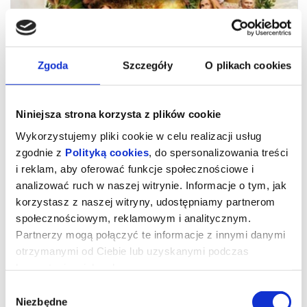
Zgoda
Szczegóły
O plikach cookies
Niniejsza strona korzysta z plików cookie
Wykorzystujemy pliki cookie w celu realizacji usług
zgodnie z
Polityką cookies
, do spersonalizowania treści
i reklam, aby oferować funkcje społecznościowe i
analizować ruch w naszej witrynie. Informacje o tym, jak
Drzewo magii
korzystasz z naszej witryny, udostępniamy partnerom
społecznościowym, reklamowym i analitycznym.
Partnerzy mogą połączyć te informacje z innymi danymi
„Drzewo magii” to spektakularna i pełna ciepła ekranizacja na
otrzymanymi od Ciebie lub uzyskanymi podczas
podstawie uwielbianej serii książek dla dzieci autorstwa Enit
Blydon.
korzystania z ich usług.
Polly i Tim wraz z trójką dzieci to współczesna rodzina, która staje
przed koniecznością przeprowadzenia się na odległą angielską
Wybór
prowincję. Wkrótce po przyjeździe okazuje się, że najmłodsi
muszą obejść się bez Wi-Fi i ukochanych elektronicznych
Niezbędne
zgody