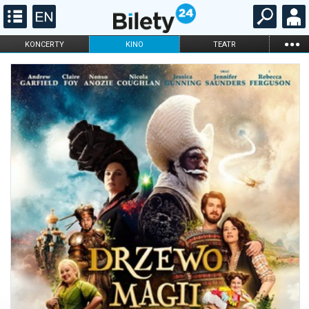
...
KONCERTY
KINO
TEATR
KABARET I
FILHARMONIA
OPERA I BALET
STAND-UP
DLA DZIECI
ONLINE
KARNETY