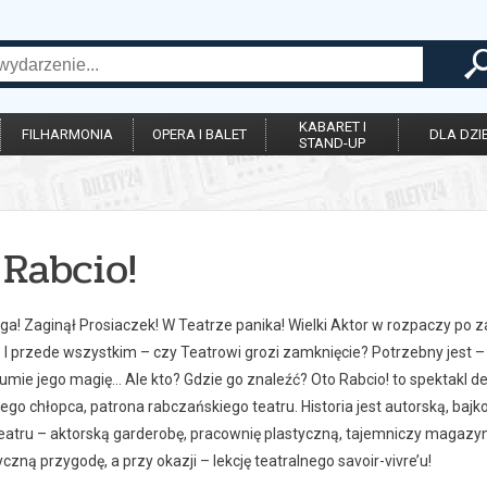
KABARET I
FILHARMONIA
OPERA I BALET
DLA DZIE
STAND-UP
Rabcio!
! Zaginął Prosiaczek! W Teatrze panika! Wielki Aktor w rozpaczy po za
 I przede wszystkim – czy Teatrowi grozi zamknięcie? Potrzebny jest – i
zumie jego magię... Ale kto? Gdzie go znaleźć? Oto Rabcio! to spektakl
go chłopca, patrona rabczańskiego teatru. Historia jest autorską, baj
eatru – aktorską garderobę, pracownię plastyczną, tajemniczy magazyn
czną przygodę, a przy okazji – lekcję teatralnego savoir-vivre’u!