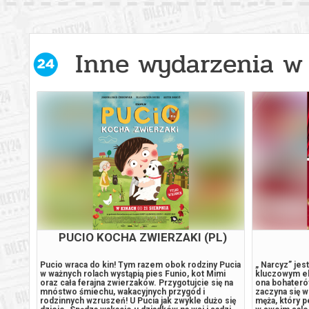
Inne wydarzenia w 
PUCIO KOCHA ZWIERZAKI (PL)
 się na
Pucio wraca do kin! Tym razem obok rodziny Pucia
„ Narcyz” jes
eksa,
w ważnych rolach wystąpią pies Funio, kot Mimi
kluczowym el
oraz cała ferajna zwierzaków. Przygotujcie się na
ona bohaterów
 budzi
mnóstwo śmiechu, wakacyjnych przygód i
zaczyna się 
tować
rodzinnych wzruszeń! U Pucia jak zwykle dużo się
męża, który 