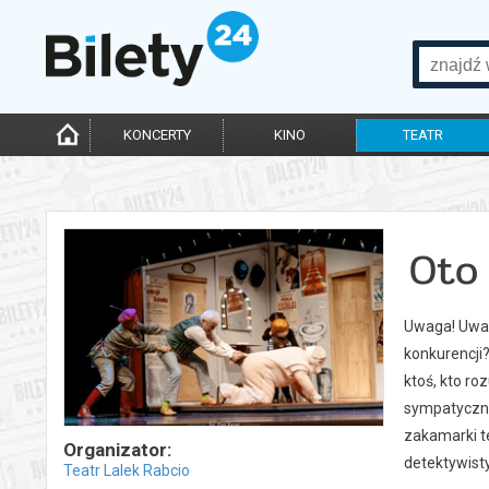
KONCERTY
KINO
TEATR
Oto 
Uwaga! Uwaga
konkurencji?
ktoś, kto ro
sympatyczne
zakamarki t
Organizator:
detektywisty
Teatr Lalek Rabcio