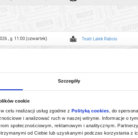
zakupy w Bilety24. W przypadku odwołania wydarzenia, gwarantujemy
a adres e-mail, podany podczas zakupu.
026 , g. 11:00
(czwartek)
Teatr Lalek Rabcio
Szczegóły
 plików cookie
w celu realizacji usług zgodnie z
Polityką cookies
, do spersona
nościowe i analizować ruch w naszej witrynie. Informacje o tym
nerom społecznościowym, reklamowym i analitycznym. Partnerz
TRZY ŚWINKI
O
otrzymanymi od Ciebie lub uzyskanymi podczas korzystania z ic