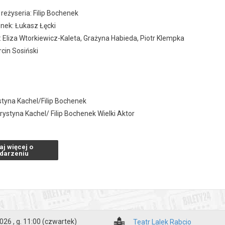
 reżyseria: Filip Bochenek
enek: Łukasz Łęcki
 Eliza Wtorkiewicz-Kaleta, Grażyna Habieda, Piotr Klempka
cin Sosiński
styna Kachel/Filip Bochenek
ystyna Kachel/ Filip Bochenek Wielki Aktor
 Piotr Serafin
 Lampka - Ula Tylek-Jabczanik
aj więcej o
ada Dama - Agnieszka Kwiatkowska
darzeniu
tru - Łukasz Łęcki/ Filip Bochenek
kasz Łęcki/ Filip Bochenek
liczkowi użycza -Kajtuś Bochenek
oku życia
026 , g. 11:00
(czwartek)
Teatr Lalek Rabcio