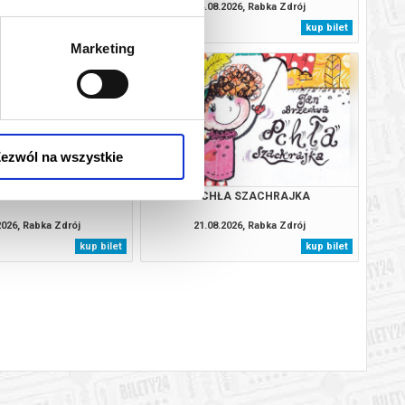
2026, Rabka Zdrój
14.08.2026, Rabka Zdrój
kup bilet
kup bilet
Marketing
ezwól na wszystkie
- CO TO TAKIEGO?
PCHŁA SZACHRAJKA
2026, Rabka Zdrój
21.08.2026, Rabka Zdrój
kup bilet
kup bilet