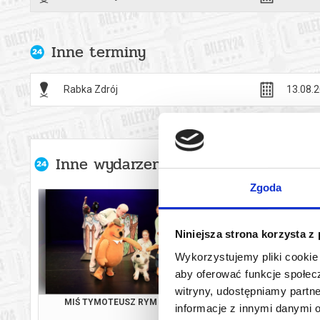
*******
Bezpieczne 
Inne terminy
wysyłanym n
Rabka Zdrój
13.08.2
Inne wydarzenia organizatora
Zgoda
Niniejsza strona korzysta z
Wykorzystujemy pliki cookie 
aby oferować funkcje społecz
witryny, udostępniamy part
MIŚ TYMOTEUSZ RYM CIM CI
LUNA
informacje z innymi danymi 