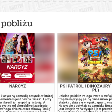
pobliżu
NARCYZ
PSI PATROL I DINOZAURY
PL)
t klasyczną komedią omyłek, w której
Dzielne psiaki z Psiego Patrolu trafia
ementem jest pewna "laska". Łączy
tropikalną wyspę pełną dinozaurów po 
 i kreśli ich wspólną historię. A
statek rozbija się w wyniku gwałtow
wszystko od chorobliwej zazdrości
Na wyspie spotykają szczeniaka Rexa,
pewnego dnia zauważa takową "laskę"
jest uwięziony na wyspie i jest praw