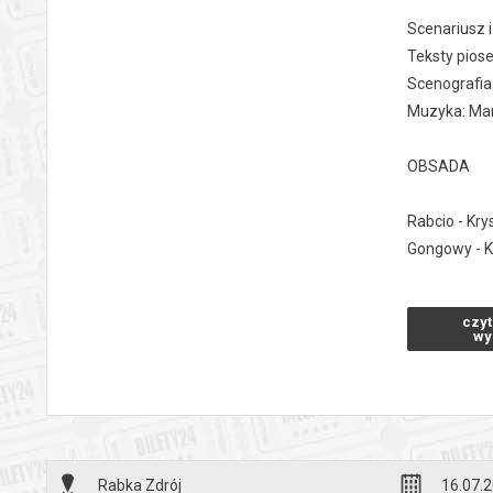
Scenariusz i
Teksty pios
Scenografia:
Muzyka: Mar
OBSADA
Rabcio - Kry
Gongowy - Kr
Prosiaczek -
Świetliczek,
czyt
Biletka, Bl
wy
Dyrektor Tea
Świniak - Łu
Głosu Świet
Wiek: od 4 r
Rabka Zdrój
16.07.2