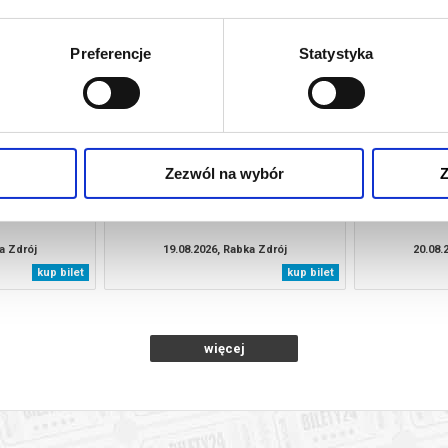
a Zdrój
12.08.2026, Rabka Zdrój
13.08.
kup bilet
kup bilet
Preferencje
Statystyka
Zezwól na wybór
Z
NKI
LUNA
EMOCJE 
a Zdrój
19.08.2026, Rabka Zdrój
20.08.
kup bilet
kup bilet
więcej