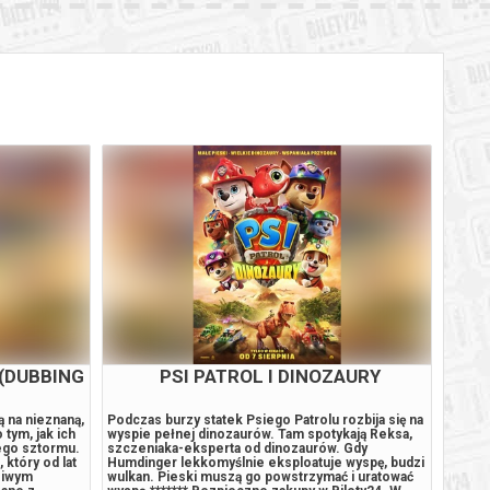
 (DUBBING
PSI PATROL I DINOZAURY
ją na nieznaną,
Podczas burzy statek Psiego Patrolu rozbija się na
To CA
tym, jak ich
wyspie pełnej dinozaurów. Tam spotykają Reksa,
Walka 
nego sztormu.
szczeniaka-eksperta od dinozaurów. Gdy
Man w 
 który od lat
Humdinger lekkomyślnie eksploatuje wyspę, budzi
związa
dziwym
wulkan. Pieski muszą go powstrzymać i uratować
odcho