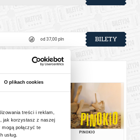
 automatyczny zwrot środków potwierdzony komunikatem
BILETY
od 37,00 pln
O plikach cookies
lizowania treści i reklam,
, jak korzystasz z naszej
y mogą połączyć te
TO RABCIO!
PINOKIO
h usług.