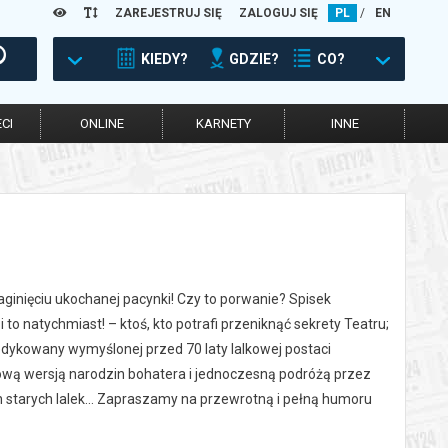
ZAREJESTRUJ SIĘ
ZALOGUJ SIĘ
PL
/
EN
KIEDY?
GDZIE?
CO?
CI
ONLINE
KARNETY
INNE
ginięciu ukochanej pacynki! Czy to porwanie? Spisek
 to natychmiast! – ktoś, kto potrafi przeniknąć sekrety Teatru;
 dedykowany wymyślonej przed 70 laty lalkowej postaci
kową wersją narodzin bohatera i jednoczesną podróżą przez
 starych lalek... Zapraszamy na przewrotną i pełną humoru