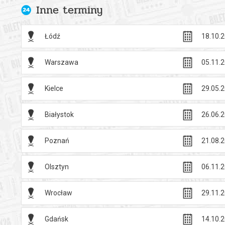
Inne terminy
Łódź
18.10.2
Warszawa
05.11.2
Kielce
29.05.2
Białystok
26.06.2
Poznań
21.08.2
Olsztyn
06.11.2
Wrocław
29.11.2
Gdańsk
14.10.2