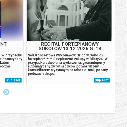
ENT
RECITAL FORTEPIANOWY
POP
SOKOŁOW 13.12.2026 G. 18
4. W przypadku
Sala Koncertowa Wykonawcy: Grigory Sokolov -
Grudni
 automatyczny
fortepian******* Bezpieczne zakupy w Bilety24. W
Popołu
ikatem
przypadku odwołania wydarzenia, gwarantujemy
Wykon
podczas
automatyczny zwrot środków potwierdzony
im. Ze
komunikatem wysyłanym na adres e-mail, podany
Maksy
podczas zakupu.
Tarasi
FeNka
kup bilet
kup bilet
świąte
detekt
poszuk