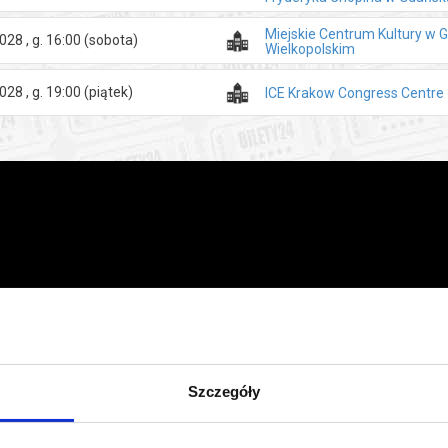
Miejskie Centrum Kultury w 
028 , g. 16:00
(sobota)
Wielkopolskim
028 , g. 19:00
(piątek)
ICE Krakow Congress Centre
Szczegóły