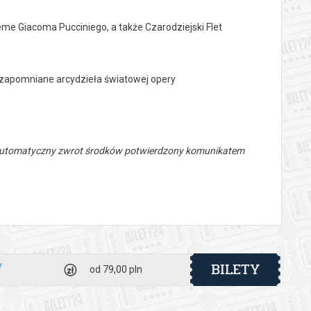
ème Giacoma Pucciniego, a także Czarodziejski Flet
ezapomniane arcydzieła światowej opery
 automatyczny zwrot środków potwierdzony komunikatem
BILETY
y
od 79,00 pln