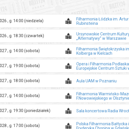
Filharmonia Łódzka im. Artu
026 , g. 14:00
(niedziela)
Rubinsteina
Ursynowskie Centrum Kultur
026 , g. 18:30
(czwartek)
„Alternatywy” w Warszawie
Filharmonia Świętokrzyska i
027 , g. 14:00
(sobota)
Kolberga w Kielcach
Opera i Filharmonia Podlaska
027 , g. 19:00
(sobota)
Europejskie Centrum Sztuki w 
027 , g. 18:00
(sobota)
Aula UAM w Poznaniu
Filharmonia Warmińsko-Mazu
027 , g. 14:00
(sobota)
F.Nowowiejskiego w Olsztyni
027 , g. 19:30
(poniedziałek)
Sala koncertowa Radia Wroc
Polska Filharmonia Bałtycka 
028 , g. 17:00
(sobota)
Fryderyka Chopina w Gdańsk