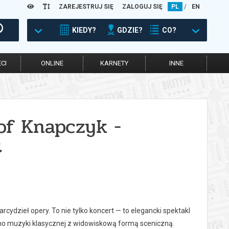
ZAREJESTRUJ SIĘ
ZALOGUJ SIĘ
PL
/
EN
KIEDY?
GDZIE?
CO?
CI
ONLINE
KARNETY
INNE
of Knapczyk -
t
ydzieł opery. To nie tylko koncert — to elegancki spektakl
no muzyki klasycznej z widowiskową formą sceniczną.