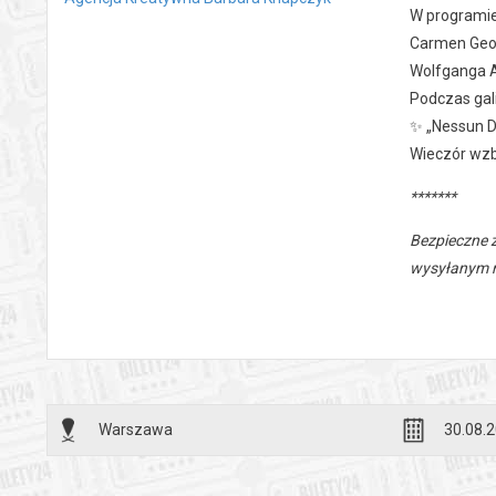
W programie 
Carmen Geor
Wolfganga 
Podczas gal
✨ „Nessun D
Wieczór wz
*******
Bezpieczne 
wysyłanym n
Warszawa
30.08.2