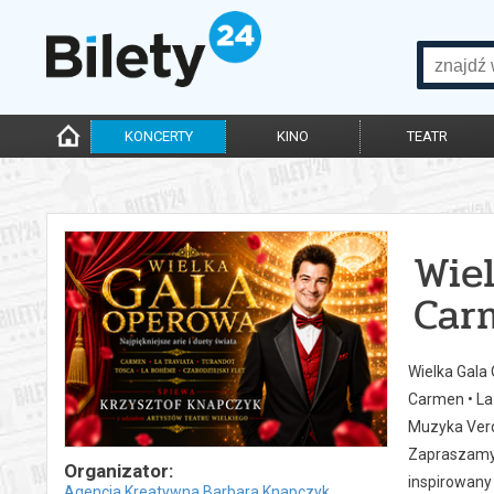
KONCERTY
KINO
TEATR
Wie
Carm
Wielka Gala
Carmen • La 
Muzyka Verdi
Zapraszamy n
Organizator:
inspirowany
Agencja Kreatywna Barbara Knapczyk