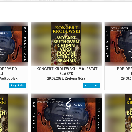
 OPERY DO
KONCERT KRÓLEWSKI - MAJESTAT
POP OPE
LU
KLASYKI
Wielkopolski
29.08.2026, Zielona Góra
29.08.2
kup bilet
kup bilet