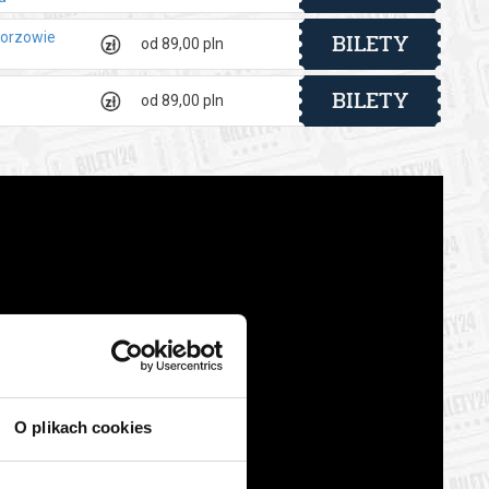
BILETY
Gorzowie
od 89,00 pln
BILETY
od 89,00 pln
O plikach cookies