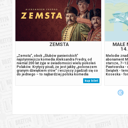
ZEMSTA
MAŁE 
14.
demar
„Zemsta”, obok „Ślubów panieńskich”
Melodie znad
najsłynniejsza komedia Aleksandra Fredry, od
abonament Ma
iej
niemal 200 lat żyje w świadomości wielu pokoleń
starsze, 7–12
Polaków. Krytycy pisali, że jest jakby „polonezem
Pawłowska - 
granym dźwiękiem słów” i wszyscy zgadzali się co
Świątek - teno
wicz,
do jednego – to najbardziej polska komedia
Koseska - for
tent
Fredry. Sąsiedzki spór Cześnika i Rejenta staje się
prowadzenie 
 bilet
kup bilet
ik,
w niej podstawą do ukazania ludzkich przywar,
wyprawę! Spr
ilczek
wyśmiania małostkowości, ale i okazją...
odwiedzimy pe