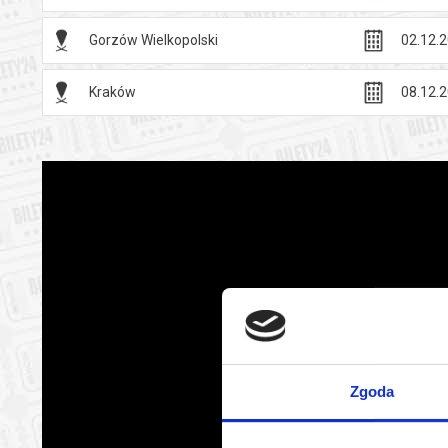
Gorzów Wielkopolski
02.12.2
Kraków
08.12.2
Zgoda