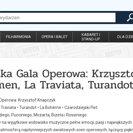
KABARET I
FILHARMONIA
OPERA I BALET
DLA DZIE
STAND-UP
lka Gala Operowa: Krzyszt
en, La Traviata, Turando
 Operowa: Krzysztof Knapczyk
Traviata • Turandot • La Bohème • Czarodziejski Flet
ego, Pucciniego, Mozarta, Bizeta i Rossiniego.
a wyjątkowe widowisko muzyczne pełne emocji, pasji i największych arc
 atmosferą najsłynniejszych światowych scen operowych, łączący pięk