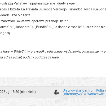
usłyszą Państwo najpiękniejsze arie i duety z oper:
ges’a Bizeta, La Traviata Giuseppe Verdiego, Turandot, Tosca i La Boh
Amadeusza Mozarta.
i zabrzmią światowe operowe przeboje, m.in.:
orma” ✨ „Habanera” ✨ „Brindisi” ✨ „La donna è mobile” ✨ oraz inne ni
bogacą:
zakupy w Bilety24. W przypadku odwołania wydarzenia, gwarantujemy
a adres e-mail, podany podczas zakupu.
Ursynowskie Centrum Kultur
026 , g. 18:30
(niedziela)
„Alternatywy” w Warszawie