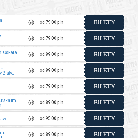
BILETY
ra
od 79,00 pln
BILETY
y
od 79,00 pln
BILETY
m. Oskara
od 89,00 pln
BILETY
 –
od 89,00 pln
Biały...
BILETY
od 79,00 pln
BILETY
rska im.
od 89,00 pln
e
BILETY
od 95,00 pln
ław
BILETY
im.
od 89,00 pln
u