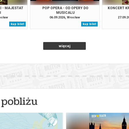
I - MAJESTAT
POP OPERA - OD OPERY DO
KONCERT KR
I
MUSICALU
rocław
06.09.2026, Wrocław
27.09.2
kup bilet
kup bilet
więcej
pobliżu