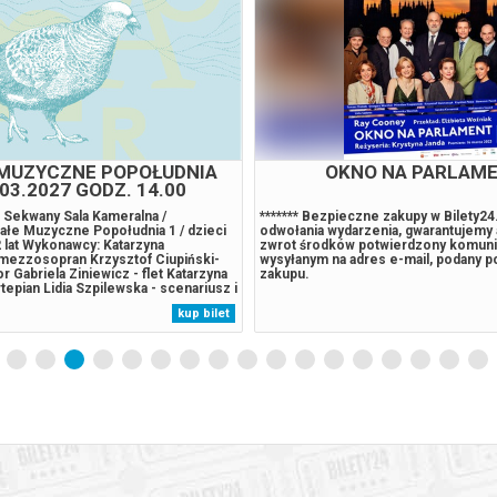
MUZYCZNE POPOŁUDNIA
OKNO NA PARLAM
03.2027 GODZ. 14.00
 Sekwany Sala Kameralna /
******* Bezpieczne zakupy w Bilety2
łe Muzyczne Popołudnia 1 / dzieci
odwołania wydarzenia, gwarantujemy
 lat Wykonawcy: Katarzyna
zwrot środków potwierdzony komun
mezzosopran Krzysztof Ciupiński-
wysyłanym na adres e-mail, podany 
r Gabriela Ziniewicz - flet Katarzyna
zakupu.
tepian Lidia Szpilewska - scenariusz i
Zabieramy Was na kolejną muzyczną
kup bilet
óbujcie zgadnąć, dokąd? Na początku
wną stolicę, przez którą...