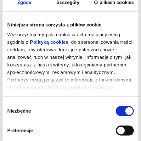
Zgoda
Szczegóły
O plikach cookies
Niniejsza strona korzysta z plików cookie
Wykorzystujemy pliki cookie w celu realizacji usług
zgodnie z
Polityką cookies
, do spersonalizowania treści
i reklam, aby oferować funkcje społecznościowe i
analizować ruch w naszej witrynie. Informacje o tym, jak
korzystasz z naszej witryny, udostępniamy partnerom
społecznościowym, reklamowym i analitycznym.
Partnerzy mogą połączyć te informacje z innymi danymi
otrzymanymi od Ciebie lub uzyskanymi podczas
Filmoterapia z Inspirą: Milcząca
korzystania z ich usług.
przyjaciółka
Wybór
Niezbędne
zgody
W sercu uniwersyteckiego ogrodu botanicznego rośnie okazały
miłorząb japoński (gingko biloba), który na przestrzeni wieku staje
się niemym świadkiem i uczestnikiem historii trojga nieznajomych.
Preferencje
Zdeterminowana dziewczyna walczy o miejsce na wydziale
botaniki, szukając w cieniu drzewa schronienia przed