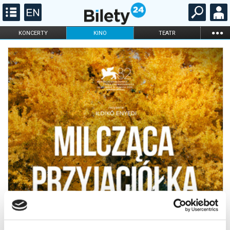
...
KONCERTY
KINO
TEATR
KABARET I
FILHARMONIA
OPERA I BALET
STAND-UP
DLA DZIECI
ONLINE
KARNETY