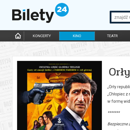
KONCERTY
KINO
TEATR
Orły
„Orły republ
„Chłopiec z 
w formę wido
*******
Bezpieczne 