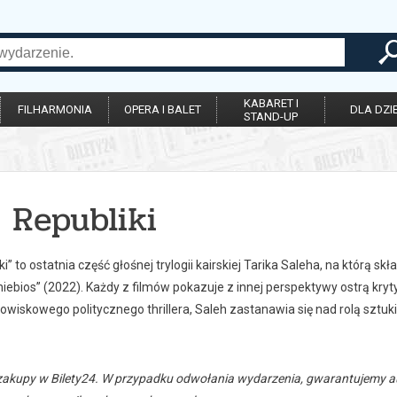
KABARET I
FILHARMONIA
OPERA I BALET
DLA DZIE
STAND-UP
 Republiki
iki” to ostatnia część głośnej trylogii kairskiej Tarika Saleha, na którą s
niebios” (2022). Każdy z filmów pokazuje z innej perspektywy ostrą kryt
wiskowego politycznego thrillera, Saleh zastanawia się nad rolą sztuki
zakupy w Bilety24. W przypadku odwołania wydarzenia, gwarantujemy