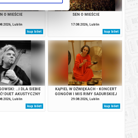
N O MIEŚCIE
SEN O MIEŚCIE
08.2026, Lublin
17.08.2026, Lublin
kup bilet
kup bilet
OWSKI: …I DLA SIEBIE
KĄPIEL W DŹWIĘKACH - KONCERT
YĆ! DUET AKUSTYCZNY
GONGÓW I MIS RIMY SADURSKIEJ
SKI & JOŃCZYK
08.2026, Lublin
29.08.2026, Lublin
kup bilet
kup bilet