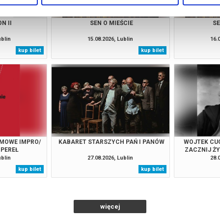
N II
SEN O MIEŚCIE
SE
ublin
15.08.2026, Lublin
16.
kup bilet
kup bilet
LMOWE IMPRO/
KABARET STARSZYCH PAŃ I PANÓW
WOJTEK CUG
 PEREŁ
ZACZNIJ Ż
CUGOW
ublin
27.08.2026, Lublin
28.
kup bilet
kup bilet
więcej