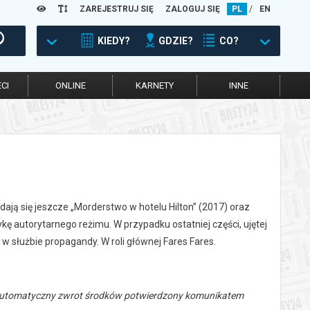
ZAREJESTRUJ SIĘ
ZALOGUJ SIĘ
PL
/
EN
KIEDY?
GDZIE?
CO?
CI
ONLINE
KARNETY
INNE
kładają się jeszcze „Morderstwo w hotelu Hilton” (2017) oraz
ykę autorytarnego reżimu. W przypadku ostatniej części, ujętej
 w służbie propagandy. W roli głównej Fares Fares.
 automatyczny zwrot środków potwierdzony komunikatem