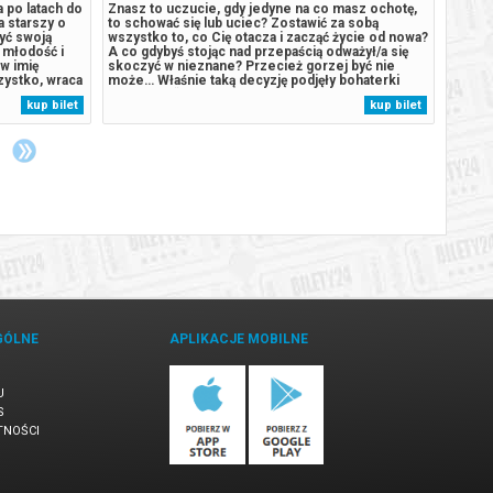
 po latach do
Znasz to uczucie, gdy jedyne na co masz ochotę,
Znasz 
a starszy o
to schować się lub uciec? Zostawić za sobą
to sch
żyć swoją
wszystko to, co Cię otacza i zacząć życie od nowa?
wszyst
o młodość i
A co gdybyś stojąc nad przepaścią odważył/a się
A co g
 w imię
skoczyć w nieznane? Przecież gorzej być nie
skoczy
zystko, wraca
może… Właśnie taką decyzję podjęły bohaterki
może… 
nie o swój
spektaklu “Uciekinierki”, jakie konsekwencje
spekta
kup bilet
kup bilet
liczyć
poniosą? Margot (Marta Ledwoń) – matka i żona,
ponios
niezauważana przez rodzinę, zmęczona...
niezau
GÓLNE
APLIKACJE MOBILNE
U
S
TNOŚCI