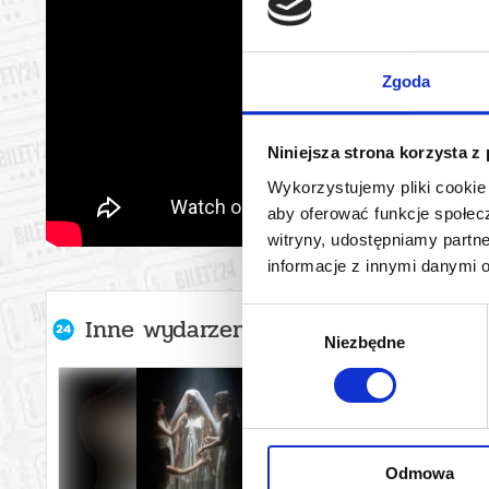
Zgoda
Niniejsza strona korzysta z
Wykorzystujemy pliki cookie 
aby oferować funkcje społecz
witryny, udostępniamy part
informacje z innymi danymi 
Wybór
Inne wydarzenia organizatora
Niezbędne
zgody
Odmowa