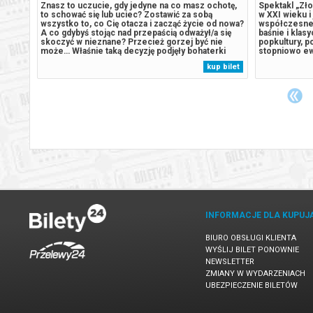
sa de
Znasz to uczucie, gdy jedyne na co masz ochotę,
Spektakl „Zło
to schować się lub uciec? Zostawić za sobą
w XXI wieku i
cji i
wszystko to, co Cię otacza i zacząć życie od nowa?
współczesne d
de
A co gdybyś stojąc nad przepaścią odważył/a się
baśnie i klas
zach
skoczyć w nieznane? Przecież gorzej być nie
popkultury, p
może… Właśnie taką decyzję podjęły bohaterki
stopniowo ewo
spektaklu “Uciekinierki”, jakie konsekwencje
i destrukcyj
 bilet
kup bilet
troli,
poniosą? Margot (Marta Ledwoń) – matka i żona,
rosnącą prze
niezauważana przez rodzinę, zmęczona...
wyobrażonym. 
INFORMACJE DLA KUPUJ
BIURO OBSŁUGI KLIENTA
WYŚLIJ BILET PONOWNIE
NEWSLETTER
ZMIANY W WYDARZENIACH
UBEZPIECZENIE BILETÓW