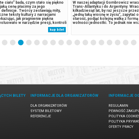
te ciało” bada, czym stało się piękno
W naszej adaptacji Gombrowicz wraca
 jaką cenę płacimy za jego
Trans-Atlantyku i do Argentyny. Wrac
efinicje. Twórcy zestawiają mity,
kilkadziesiąt lat, by raz jeszcze prze
yczne teksty kultury z narracjami
„jedną taką wiosnę w życiu”, zapytać 
okazując, jak pragnienie piękna
starość, podjąć kolejną walkę z formą
luowało w narzędzie presji, kontroli
wolności jednostki. To jednak nie ws
nego współzawodnictwa, wywołując
także po to, by odpowiedzieć na pyta
kup bilet
paść między ciałem realnym a ciałem
stosunek do Polski i Polaków, by roz
„Złote ciało”,...
samego siebie z postawy,...
ĄCYCH BILETY
INFORMACJE DLA ORGANIZATORÓW
INFORMACJE O
DLA ORGANIZATORÓW
REGULAMIN
SYSTEM BILETOWY
PEWNOŚĆ ZAKUP
REFERENCJE
POLITYKA COOKIE
POLITYKA PRYWA
OFERTY PRACY