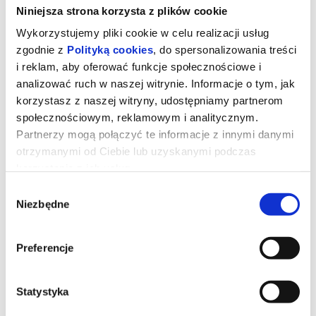
Niniejsza strona korzysta z plików cookie
Wykorzystujemy pliki cookie w celu realizacji usług
zgodnie z
Polityką cookies
, do spersonalizowania treści
i reklam, aby oferować funkcje społecznościowe i
analizować ruch w naszej witrynie. Informacje o tym, jak
korzystasz z naszej witryny, udostępniamy partnerom
społecznościowym, reklamowym i analitycznym.
Partnerzy mogą połączyć te informacje z innymi danymi
otrzymanymi od Ciebie lub uzyskanymi podczas
Zawieście czerwone latarnie
korzystania z ich usług.
Wybór
Niezbędne
zgody
Film zachwyca nowatorskim użyciem koloru, mistrzowską
aranżacją zabytkowych XVIII-wiecznych przestrzeni,
dramaturgiczną precyzją czy głęboko feministyczną refleksją.
Preferencje
Choć chińska cenzura dostrzegła w nim metaforę autorytarnego
systemu I opóźniła krajową dystrybucję, nic nie mogło zaszkodzić
jego sławie. Z czasem wyrafinowana kostiumowa opowieść
zagościła na wielu listach z najlepszymi tytułami w historii kina.
Statystyka
*******