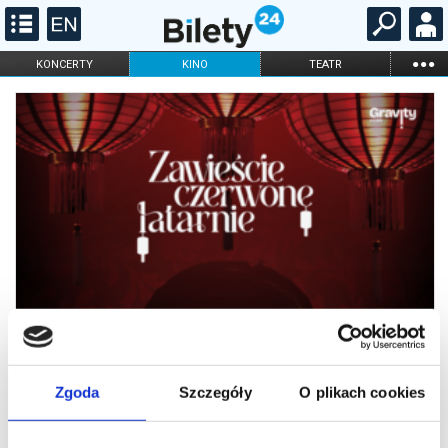
...
KONCERTY
KINO
TEATR
KABARET I
FILHARMONIA
OPERA I BALET
STAND-UP
DLA DZIECI
ONLINE
KARNETY
Zgoda
Szczegóły
O plikach cookies