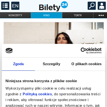
...
KONCERTY
KINO
TEATR
KABARET I
FILHARMONIA
OPERA I BALET
STAND-UP
DLA DZIECI
ONLINE
KARNETY
Zgoda
Szczegóły
O plikach cookies
Niniejsza strona korzysta z plików cookie
Wykorzystujemy pliki cookie w celu realizacji usług
zgodnie z
Polityką cookies
, do spersonalizowania treści
Czytając Lolitę w Teheranie
i reklam, aby oferować funkcje społecznościowe i
analizować ruch w naszej witrynie. Informacje o tym, jak