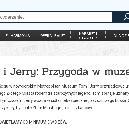
KABARET I
FILHARMONIA
OPERA I BALET
DLA DZIE
STAND-UP
 i Jerry: Przygoda w mu
cigu w nowojorskim Metropolitan Museum Tom i Jerry przypadkowo uru
ego Złotego Miasta rodem ze starożytnych legend. Tom zostaje uznany 
Tymczasem Jerry wpada w sidła niebezpiecznego szczurzego bossa. G
czyć siły, by ocalić Złote Miasto i jego mieszkańców.
ŚWIETLAMY OD MINIMUM 5 WIDZÓW.