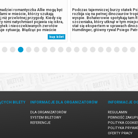
nadziei romantyczka Allie mogą być
Podczas tajemniczej burzy statek Ps
lami w mieście, którzy szukają
rozbija się na pełnej dinozaurów trop
 niż przelotnej przygody. Kiedy się
wyspie. Bohaterowie spotykają tam R
y nimi natychmiast pojawia się iskra,
szczeniaka, który utknął w tym miejsc
myłek i nieoczekiwanych zwrotów
stał się ekspertem w sprawach dinoz
uje sytuację. Błądząc po mieście
Humdinger, główny rywal Psiego Patr
 to, czego pragną najbardziej, jest
lekkomyślnie eksploatować zasoby n
kup bilet
im się wydaje. *SEANSE WYŚWIETLAMY
wyspy, doprowadza do wybuchu ogr
****** Bezpieczne...
uśpionego od lat wulkanu. Psi Patrol..
ĄCYCH BILETY
INFORMACJE DLA ORGANIZATORÓW
INFORMACJE O
DLA ORGANIZATORÓW
REGULAMIN
SYSTEM BILETOWY
PEWNOŚĆ ZAKUP
REFERENCJE
POLITYKA COOKIE
POLITYKA PRYWA
OFERTY PRACY