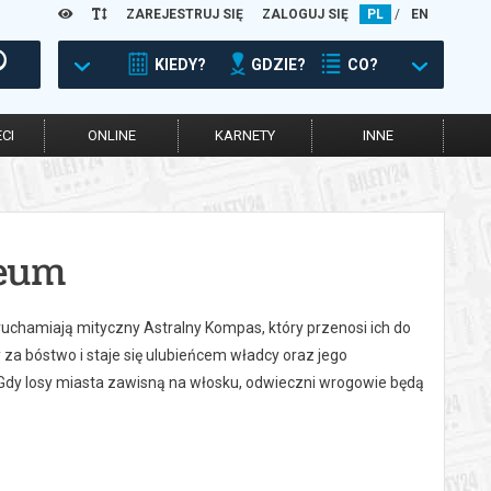
ZAREJESTRUJ SIĘ
ZALOGUJ SIĘ
PL
/
EN
KIEDY?
GDZIE?
CO?
CI
ONLINE
KARNETY
INNE
zeum
chamiają mityczny Astralny Kompas, który przenosi ich do
za bóstwo i staje się ulubieńcem władcy oraz jego
dy losy miasta zawisną na włosku, odwieczni wrogowie będą