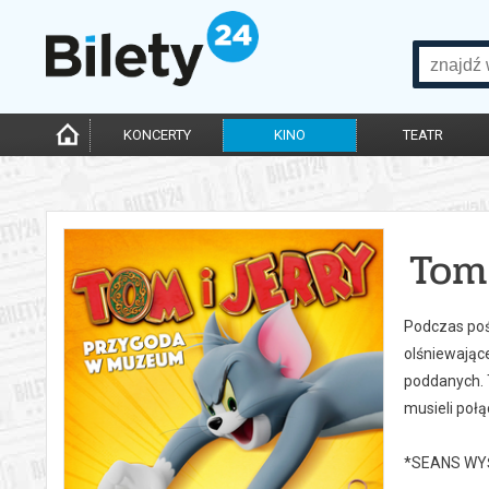
KONCERTY
KINO
TEATR
Tom
Podczas poś
olśniewając
poddanych. 
musieli połą
*SEANS WY