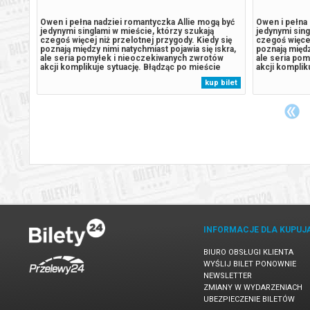
ą być
Owen i pełna nadziei romantyczka Allie mogą być
Owen i pełna 
jedynymi singlami w mieście, którzy szukają
jedynymi sing
 się
czegoś więcej niż przelotnej przygody. Kiedy się
czegoś więcej
iskra,
poznają między nimi natychmiast pojawia się iskra,
poznają międz
ów
ale seria pomyłek i nieoczekiwanych zwrotów
ale seria po
ie
akcji komplikuje sytuację. Błądząc po mieście
akcji komplik
est
odkrywają, że to, czego pragną najbardziej, jest
odkrywają, że
 bilet
kup bilet
TLAMY
bliżej, niż im się wydaje. *SEANSE WYŚWIETLAMY
bliżej, niż 
OD 5 WIDZÓW******* Bezpieczne...
OD 5 WIDZÓW*
INFORMACJE DLA KUPUJ
BIURO OBSŁUGI KLIENTA
WYŚLIJ BILET PONOWNIE
NEWSLETTER
ZMIANY W WYDARZENIACH
UBEZPIECZENIE BILETÓW