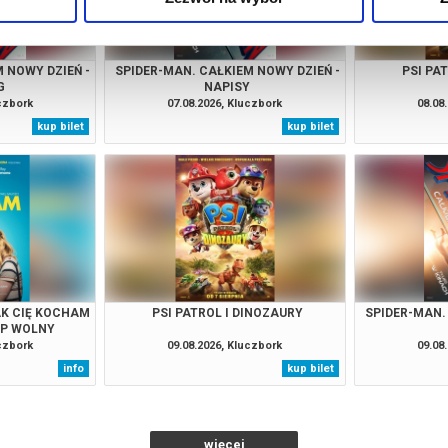
 NOWY DZIEŃ -
SPIDER-MAN. CAŁKIEM NOWY DZIEŃ -
PSI PA
G
NAPISY
uczbork
07.08.2026, Kluczbork
08.08
kup bilet
kup bilet
AK CIĘ KOCHAM
PSI PATROL I DINOZAURY
SPIDER-MAN.
ĘP WOLNY
uczbork
09.08.2026, Kluczbork
09.08
info
kup bilet
więcej