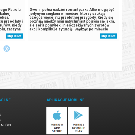
iego Patrolu
Owen i pełna nadziei romantyczka Allie mogą być
Owen i
ikalnej
jedynymi singlami w mieście, którzy szukają
jedyny
eksa,
czegoś więcej niż przelotnej przygody. Kiedy się
czegoś
u przed laty i
poznają między nimi natychmiast pojawia się iskra,
poznaj
aurów. Kiedy
ale seria pomyłek i nieoczekiwanych zwrotów
ale se
olu, zaczyna
akcji komplikuje sytuację. Błądząc po mieście
akcji 
aturalne
odkrywają, że to, czego pragną najbardziej, jest
odkryw
kup bilet
kup bilet
omnego,
bliżej, niż im się wydaje. *SEANSE WYŚWIETLAMY
bliżej
.
OD 5 WIDZÓW******* Bezpieczne...
OD 5 W
GÓLNE
APLIKACJE MOBILNE
U
S
TNOŚCI