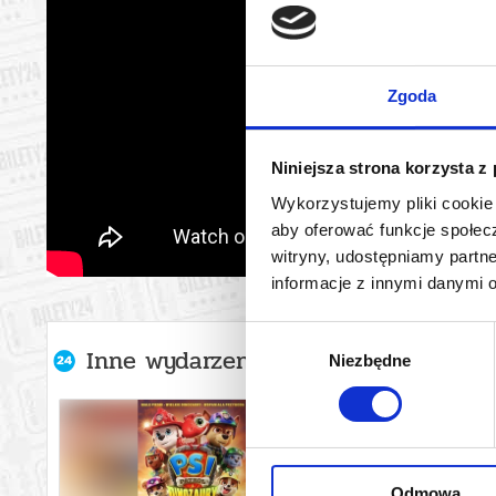
Zgoda
Niniejsza strona korzysta z
Wykorzystujemy pliki cookie 
aby oferować funkcje społecz
witryny, udostępniamy part
informacje z innymi danymi 
Wybór
Inne wydarzenia organizatora
Niezbędne
zgody
Odmowa