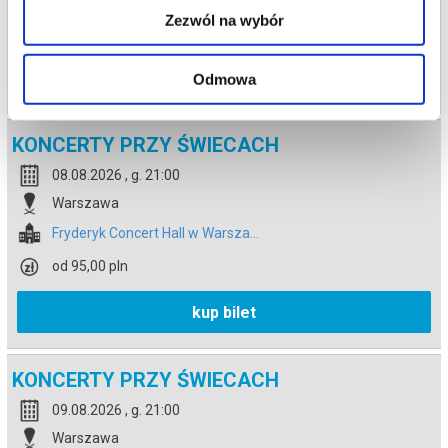
Zezwól na wybór
od 95,00 pln
kup bilet
Odmowa
KONCERTY PRZY ŚWIECACH
08.08.2026 , g. 21:00
Warszawa
Fryderyk Concert Hall w Warsza...
od 95,00 pln
kup bilet
KONCERTY PRZY ŚWIECACH
09.08.2026 , g. 21:00
Warszawa