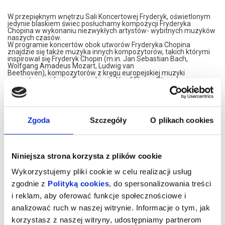
W przepięknym wnętrzu Sali Koncertowej Fryderyk, oświetlonym
jedynie blaskiem świec posłuchamy kompozycji Fryderyka
Chopina w wykonaniu niezwykłych artystów- wybitnych muzyków
naszych czasów.
W programie koncertów obok utworów Fryderyka Chopina
znajdzie się także muzyka innych kompozytorów, takich którymi
inspirował się Fryderyk Chopin (m.in. Jan Sebastian Bach,
Wolfgang Amadeus Mozart, Ludwig van
Beethoven), kompozytorów z kręgu europejskiej muzyki
romantycznej (m.in. Ferenc Liszt, Józef Elsner, Stanisław
Moniuszko), a także twórców późniejszych.
Koncerty są dwuczęściowym recitalami trwającymi ok. 60
minut, opartymi na popularnej w XIX wieku idei salonowych
spotkań muzycznych.
W przerwie koncertu poczęstujemy Państwa lampką wina
Zgoda
Szczegóły
O plikach cookies
musującego.
Prosimy o przybycie 15 minut przed koncertem.
*******
Niniejsza strona korzysta z plików cookie
Bezpieczne zakupy w Bilety24. W przypadku odwołania
wydarzenia, gwarantujemy automatyczny zwrot środków
Wykorzystujemy pliki cookie w celu realizacji usług
potwierdzony komunikatem wysyłanym na adres e-mail, podany
zgodnie z
Polityką cookies
, do spersonalizowania treści
podczas zakupu.
i reklam, aby oferować funkcje społecznościowe i
analizować ruch w naszej witrynie. Informacje o tym, jak
korzystasz z naszej witryny, udostępniamy partnerom