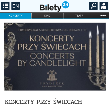
...
KONCERTY
KINO
TEATR
KABARET I
FILHARMONIA
OPERA I BALET
STAND-UP
DLA DZIECI
ONLINE
KARNETY
KONCERTY PRZY ŚWIECACH