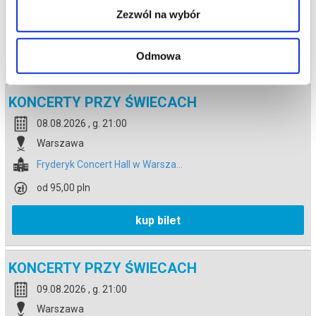
Zezwól na wybór
od 95,00 pln
kup bilet
Odmowa
KONCERTY PRZY ŚWIECACH
08.08.2026 , g. 21:00
Warszawa
Fryderyk Concert Hall w Warsza...
od 95,00 pln
kup bilet
KONCERTY PRZY ŚWIECACH
09.08.2026 , g. 21:00
Warszawa