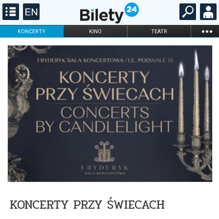
...
KONCERTY
KINO
TEATR
KABARET I
FILHARMONIA
OPERA I BALET
STAND-UP
DLA DZIECI
ONLINE
KARNETY
KONCERTY PRZY ŚWIECACH