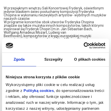
W przepięknym wnętrzu Sali Koncertowej Fryderyk, oświetlonym
jedynie blaskiem świec posłuchamy kompozycji Fryderyka
Chopina w wykonaniu niezwykłych artystów- wybitnych muzyków
naszych czasów.
W programie koncertów obok utworów Fryderyka Chopina
znajdzie się także muzyka innych kompozytorów, takich którymi
inspirował się Fryderyk Chopin (m.in. Jan Sebastian Bach,
Wolfgang Amadeus Mozart, Ludwig van
Beethoven), kompozytorów z kręgu europejskiej muzyki
romantycznej (m.in. Ferenc Liszt, Józef Elsner, Stanisław
Moniuszko), a także twórców późniejszych.
Koncerty są dwuczęściowym recitalami trwającymi ok. 60
minut, opartymi na popularnej w XIX wieku idei salonowych
spotkań muzycznych.
W przerwie koncertu poczęstujemy Państwa lampką wina
Zgoda
Szczegóły
O plikach cookies
musującego.
Prosimy o przybycie 15 minut przed koncertem.
*******
Niniejsza strona korzysta z plików cookie
Bezpieczne zakupy w Bilety24. W przypadku odwołania
wydarzenia, gwarantujemy automatyczny zwrot środków
Wykorzystujemy pliki cookie w celu realizacji usług
potwierdzony komunikatem wysyłanym na adres e-mail, podany
zgodnie z
Polityką cookies
, do spersonalizowania treści
podczas zakupu.
i reklam, aby oferować funkcje społecznościowe i
analizować ruch w naszej witrynie. Informacje o tym, jak
korzystasz z naszej witryny, udostępniamy partnerom